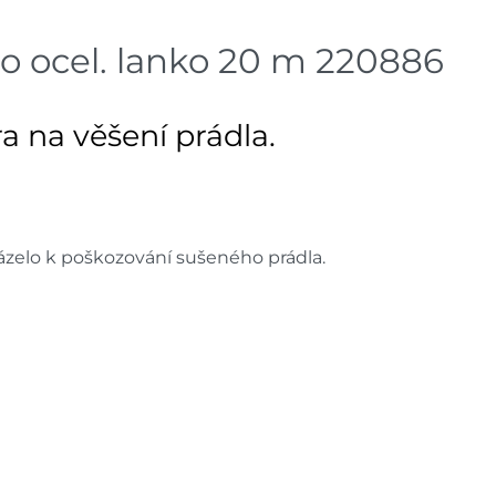
Bystřice
dnů
o ocel. lanko 20 m 220886
Skla
Mohelnice
dnů
 na věšení prádla.
Skla
Nové Město
dnů
Skladové množství na prodejn
Ceny na prodejnách se moho
zelo k poškozování sušeného prádla.