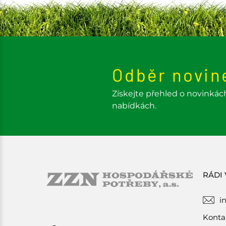
Odběr novin
Získejte přehled o novinkác
nabídkách.
RÁDI
i
Konta