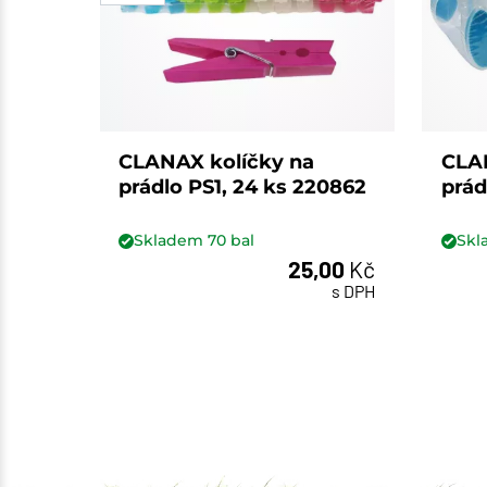
CLANAX kolíčky na
CLA
prádlo PS1, 24 ks 220862
prád
Skladem
70
bal
Sk
25,00
Kč
bal
s DPH