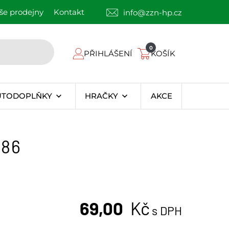
še prodejny
Kontakt
info@zzn-hp.cz
0
PŘIHLÁŠENÍ
KOŠÍK
UTODOPLŇKY
HRAČKY
AKCE
886
69,00
Kč
s DPH