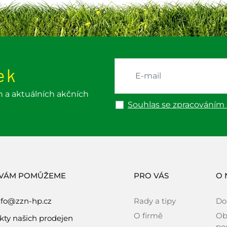
ek
h a aktuálních akčních
Souhlas se zpracováním
 VÁM POMŮŽEME
PRO VÁS
O 
nfo@zzn-hp.cz
Rady a tipy
Do
O firmě
Ob
kty našich prodejen
po