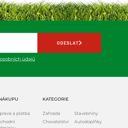
ODESLAT
 osobních údajů
NÁKUPU
KATEGORIE
prava a platba
Zahrada
Stavebniny
chodní
Chovatelství
Autodoplňky
dmínky