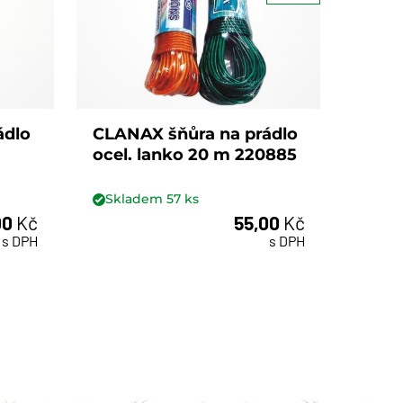
ádlo
CLANAX šňůra na prádlo
CLAN
ocel. lanko 20 m 220885
prádl
2208
Skladem
57
ks
Skl
00
Kč
55,00
Kč
ks
s DPH
s DPH