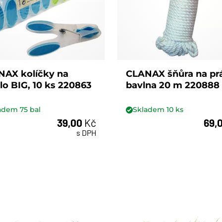
NAX kolíčky na
CLANAX šňůra na pr
lo BIG, 10 ks 220863
bavlna 20 m 220888
ladem
75
bal
Skladem
10
ks
39,00
Kč
69,
bal
ks
s DPH