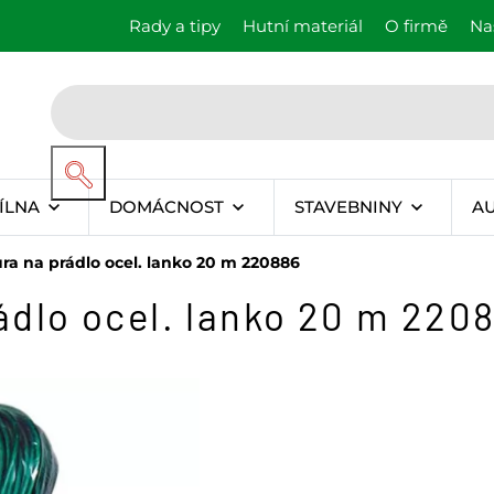
Rady a tipy
Hutní materiál
O firmě
Na
ÍLNA
DOMÁCNOST
STAVEBNINY
A
a na prádlo ocel. lanko 20 m 220886
dlo ocel. lanko 20 m 220