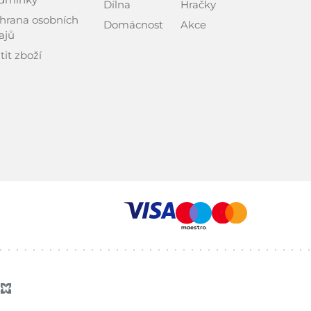
Dílna
Hračky
hrana osobních
Domácnost
Akce
ajů
tit zboží
z