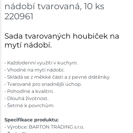
nádobí tvarovaná, 10 ks
Velké Meziříčí
23 bal
220961
Skladem na prodejně - doručení do 7 dnů
Sada tvarovaných houbiček na
Bystřice
8 bal
mytí nádobí.
Skladem na prodejně - doručení do 7 dnů
• Každodenní využití v kuchyni.
Mohelnice
3 bal
• Vhodné na mytí nádobí.
• Skládá se z měkké části a z pevné drátěnky.
Skladem na prodejně - doručení do 7 dnů
• Tvarované pro snadnější úchop.
Nové Město
9 bal
• Pohodlné a kvalitní.
• Dlouhá životnost.
Skladem na prodejně - doručení do 7 dnů
• Šetrné k povrchům.
Skladové množství na prodejnách je pouze orientační.
Specifikace produktu:
Ceny na prodejnách se mohou lišit od cen na e-
• Výrobce: BARTON TRADING s.r.o.
shopu.