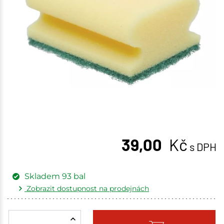
39,00
Kč
s DPH
Skladem
93
bal
Zobrazit dostupnost na prodejnách
Žďár nad Sázavou
15 bal