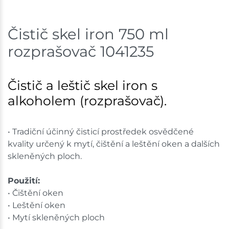
Skladem na prodejně - doručení do 7 dnů
Čistič skel iron 750 ml
Bystřice
4 ks
rozprašovač 1041235
Skladem na prodejně - doručení do 7 dnů
Mohelnice
6 ks
Čistič a leštič skel iron s
alkoholem (rozprašovač).
Skladem na prodejně - doručení do 7 dnů
Nové Město
2 ks
• Tradiční účinný čisticí prostředek osvědčené
kvality určený k mytí, čištění a leštění oken a dalších
Skladem na prodejně - doručení do 7 dnů
skleněných ploch.
Velká Bíteš
5 ks
Použití:
Skladem na prodejně - doručení do 7 dnů
• Čištění oken
• Leštění oken
Skladové množství na prodejnách je pouze orientační.
• Mytí skleněných ploch
Ceny na prodejnách se mohou lišit od cen na e-