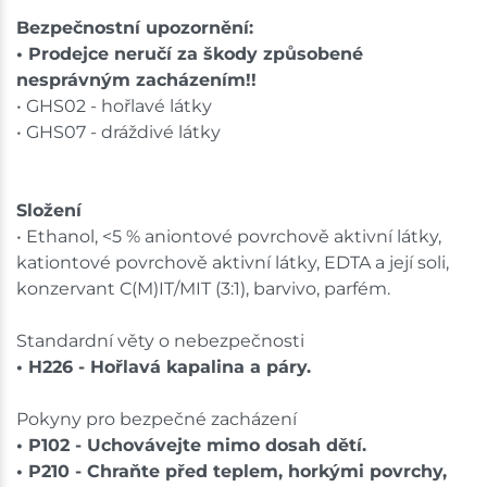
shopu.
Bezpečnostní upozornění:
• Prodejce neručí za škody způsobené
nesprávným zacházením!!
• GHS02 - hořlavé látky
• GHS07 - dráždivé látky
Složení
• Ethanol, <5 % aniontové povrchově aktivní látky,
kationtové povrchově aktivní látky, EDTA a její soli,
konzervant C(M)IT/MIT (3:1), barvivo, parfém.
Standardní věty o nebezpečnosti
• H226 - Hořlavá kapalina a páry.
Pokyny pro bezpečné zacházení
• P102 - Uchovávejte mimo dosah dětí.
• P210 - Chraňte před teplem, horkými povrchy,