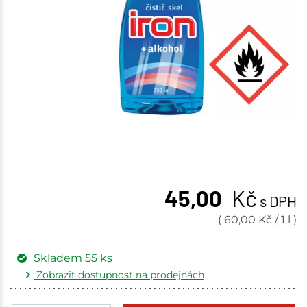
45,00
Kč
s DPH
(
60,00
Kč
/
1 l
)
Skladem
55
ks
Zobrazit dostupnost na prodejnách
Žďár nad Sázavou
7 ks