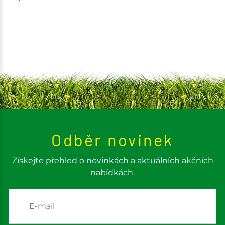
Odběr novinek
Získejte přehled o novinkách a aktuálních akčních
nabídkách.