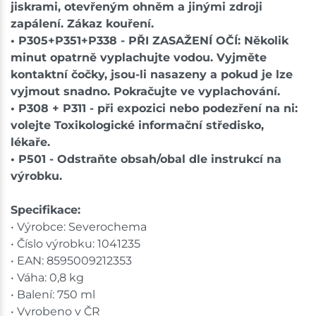
jiskrami, otevřeným ohněm a jinými zdroji
zapálení. Zákaz kouření.
• P305+P351+P338 - PŘI ZASAŽENÍ OČÍ: Několik
minut opatrně vyplachujte vodou. Vyjměte
kontaktní čočky, jsou-li nasazeny a pokud je lze
vyjmout snadno. Pokračujte ve vyplachování.
• P308 + P311 - při expozici nebo podezření na ni:
volejte Toxikologické informační středisko,
lékaře.
• P501 - Odstraňte obsah/obal dle instrukcí na
výrobku.
Specifikace:
• Výrobce: Severochema
• Číslo výrobku: 1041235
• EAN: 8595009212353
• Váha: 0,8 kg
• Balení: 750 ml
• Vyrobeno v ČR