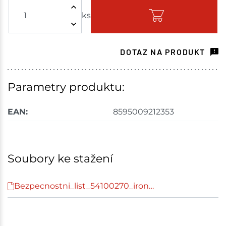
ks
Skladem - ihned k odeslání
Choceň
5 ks
DOTAZ NA PRODUKT
Skladem na prodejně - doručení do 7 dnů
Havlíčkův Brod
6 ks
Parametry produktu:
Skladem na prodejně - doručení do 7 dnů
EAN:
8595009212353
Tišnov
9 ks
Skladem na prodejně - doručení do 7 dnů
Soubory ke stažení
Skuteč
7 ks
Bezpecnostni_list_54100270_iron…
Skladem na prodejně - doručení do 7 dnů
Velké Meziříčí
4 ks