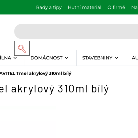
Rady a tipy
Hutní materiál
O firmě
Na
ÍLNA
DOMÁCNOST
STAVEBNINY
A
VITEL Tmel akrylový 310ml bílý
 akrylový 310ml bílý