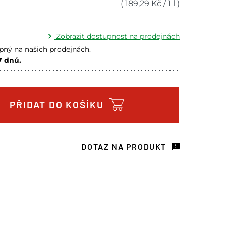
(
189,29
Kč
/
1 l
)
Zobrazit dostupnost na prodejnách
ný na našich prodejnách.
7 dnů.
a prodejně - doručení do 7 dnů
3 ks
a prodejně - doručení do 7 dnů
8 ks
PŘIDAT DO KOŠÍKU
a prodejně - doručení do 7 dnů
3 ks
ách je pouze orientační.
DOTAZ NA PRODUKT
u lišit od cen na e-shopu.