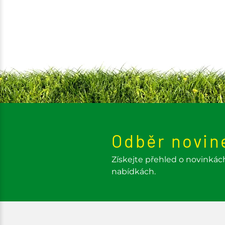
Odběr novin
Získejte přehled o novinkác
nabídkách.