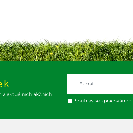
ek
h a aktuálních akčních
Souhlas se zpracováním