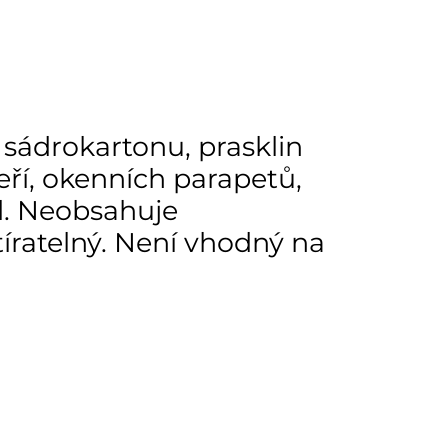
sádrokartonu, prasklin
eří, okenních parapetů,
d. Neobsahuje
tíratelný. Není vhodný na