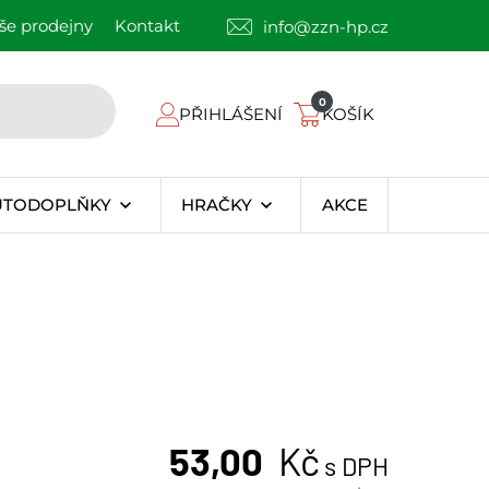
še prodejny
Kontakt
info@zzn-hp.cz
0
PŘIHLÁŠENÍ
KOŠÍK
UTODOPLŇKY
HRAČKY
AKCE
53,00
Kč
s DPH