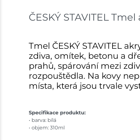
ČESKÝ STAVITEL Tmel a
Tmel ČESKÝ STAVITEL akryl
zdiva, omítek, betonu a dř
prahů, spárování mezi zdi
rozpouštědla. Na kovy nepů
místa, která jsou trvale vy
Specifikace produktu:
• barva: bílá
• objem: 310ml