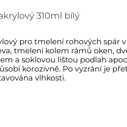
krylový 310ml bílý
ový pro tmelení rohových spár v 
eva, tmelení kolem rámů oken, dv
vem a soklovou lištou podlah apo
sobí korozivně. Po vyzrání je pře
stavována vlhkosti.