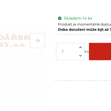
Skladem
14
ks
Produkt je momentálně dostup
Doba doručení může být až 
Tišnov
Skladem n
Bystřice
Skladem n
ks
Mohelnice
Skladem n
Skladové množství na prodejn
Ceny na prodejnách se moho