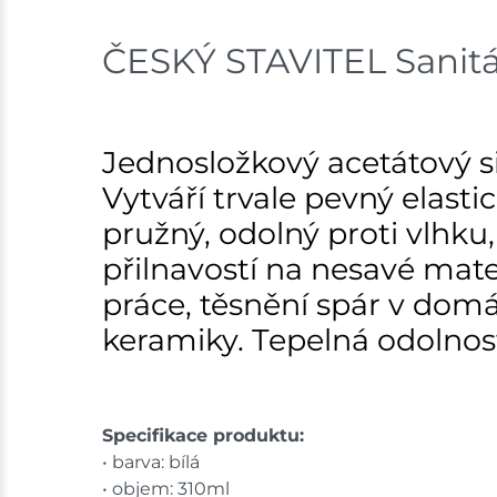
ČESKÝ STAVITEL Sanitár
Jednosložkový acetátový si
Vytváří trvale pevný elasti
pružný, odolný proti vlhku
přilnavostí na nesavé mat
práce, těsnění spár v domá
keramiky. Tepelná odolnost
Specifikace produktu:
• barva: bílá
• objem: 310ml