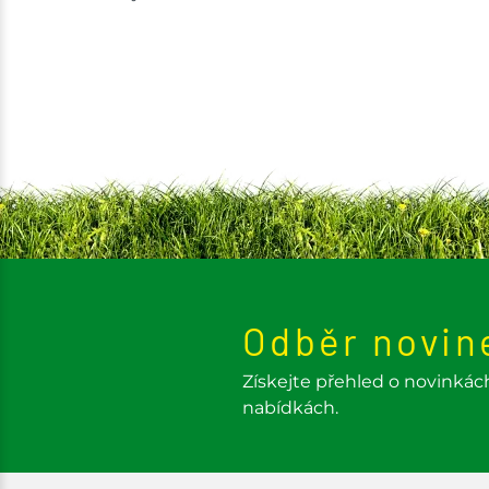
Odběr novin
Získejte přehled o novinkác
nabídkách.