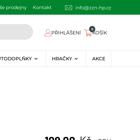
še prodejny
Kontakt
info@zzn-hp.cz
0
PŘIHLÁŠENÍ
KOŠÍK
UTODOPLŇKY
HRAČKY
AKCE