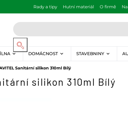
Rady a tipy
Hutní materiál
O firmě
Na
ÍLNA
DOMÁCNOST
STAVEBNINY
A
VITEL Sanitární silikon 310ml Bílý
ární silikon 310ml Bílý