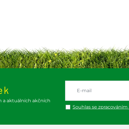
ek
h a aktuálních akčních
Souhlas se zpracováním