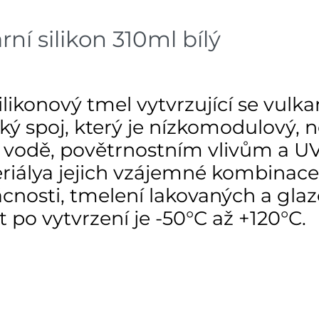
ní silikon 310ml bílý
likonový tmel vytvrzující se vulka
cký spoj, který je nízkomodulový, ne
, vodě, povětrnostním vlivům a U
eriálya jejich vzájemné kombinace
cnosti, tmelení lakovaných a gla
 po vytvrzení je -50°C až +120°C.