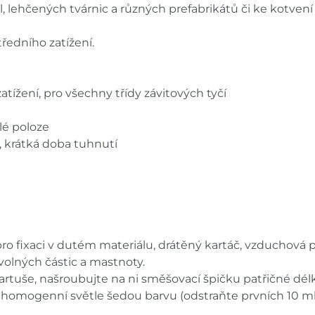
 lehčených tvárnic a různých prefabrikátů či ke kotvení vr
tředního zatížení.
atížení, pro všechny třídy závitových tyčí
slé poloze
, krátká doba tuhnutí
a pro fixaci v dutém materiálu, drátěný kartáč, vzduchová
volných částic a mastnoty.
tuše, našroubujte na ni směšovací špičku patřičné délky,
 homogenní světle šedou barvu (odstraňte prvních 10 ml