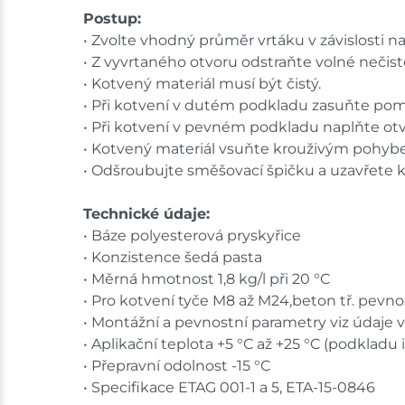
Postup:
• Zvolte vhodný průměr vrtáku v závislosti na 
• Z vyvrtaného otvoru odstraňte volné nečis
• Kotvený materiál musí být čistý.
• Při kotvení v dutém podkladu zasuňte pom
• Při kotvení v pevném podkladu naplňte otvo
• Kotvený materiál vsuňte krouživým pohyb
• Odšroubujte směšovací špičku a uzavřete k
Technické údaje:
• Báze polyesterová pryskyřice
• Konzistence šedá pasta
• Měrná hmotnost 1,8 kg/l při 20 °C
• Pro kotvení tyče M8 až M24,beton tř. pevn
• Montážní a pevnostní parametry viz údaje v
• Aplikační teplota +5 °C až +25 °C (podkladu 
• Přepravní odolnost -15 °C
• Specifikace ETAG 001-1 a 5, ETA-15-0846