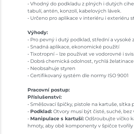
• Vhodný do podkladu z plných i dutých cihel,
tabulí, antén, konzolí, kabelových lávek.
• Určeno pro aplikace v interiéru i exteriéru s
Výhody:
• Pro pevný i dutý podklad, střední a vysoké z
• Snadná aplikace, ekonomické použití
• Tixotropní – lze používat ve vodorovné i svi
• Dobrá chemická odolnost, rychlá želatinace
• Neobsahuje styren
• Certifikovaný systém dle normy ISO 9001
Pracovní postup:
Příslušenství:
• Směšovací špičky, pistole na kartuše, sítk
•
Podklad:
Otvory musí být čisté, suché, bez 
•
Manipulace s kartuší:
Odšroubujte víčko kar
hmoty, aby obě komponenty v špičce tvořily