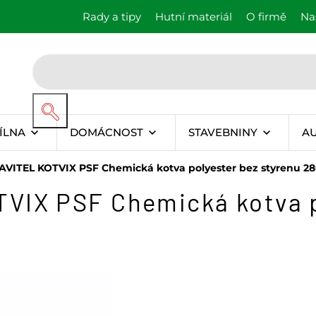
Rady a tipy
Hutní materiál
O firmě
Na
ÍLNA
DOMÁCNOST
STAVEBNINY
A
AVITEL KOTVIX PSF Chemická kotva polyester bez styrenu 28
VIX PSF Chemická kotva p