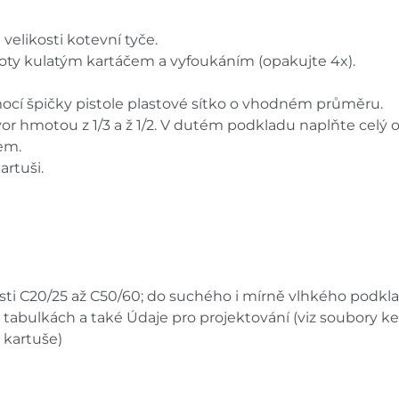
velikosti kotevní tyče.
toty kulatým kartáčem a vyfoukáním (opakujte 4x).
ocí špičky pistole plastové sítko o vhodném průměru.
r hmotou z 1/3 a ž 1/2. V dutém podkladu naplňte celý o
em.
artuši.
osti C20/25 až C50/60; do suchého i mírně vlhkého podkl
 tabulkách a také Údaje pro projektování (viz soubory ke
i kartuše)