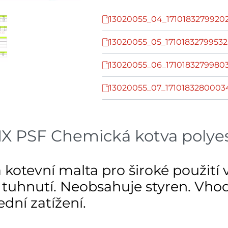
13020055_04_17101832799202
13020055_05_17101832799532
13020055_06_17101832799803
13020055_07_1710183280003
 PSF Chemická kotva polyes
 kotevní malta pro široké použit
uhnutí. Neobsahuje styren. Vhodné
dní zatížení.