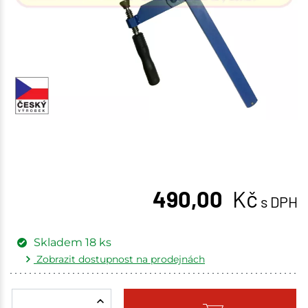
490,00
Kč
s DPH
Skladem
18
ks
Zobrazit dostupnost na prodejnách
Žďár nad Sázavou
2 ks