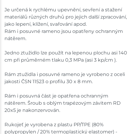
Je určená k rychlému upevnění, sevření a stažení
Nové Město
4 ks
materiálů různých druhů pro jejich další zpracování,
jako lepení, klížení, svařování apod.
Skladem na prodejně - doručení do 7 dnů
Rám i posuvné rameno jsou opatřeny ochranným
nátěrem.
Havlíčkův Brod
2 ks
Skladem na prodejně - doručení do 7 dnů
Jedno ztužidlo lze použít na lepenou plochu asi 140
cm při průměrném tlaku 0,3 MPa (asi 3 kp/cm ).
Skladové množství na prodejnách je pouze orientační.
Ceny na prodejnách se mohou lišit od cen na e-
Rám ztužidla i posuvné rameno je vyrobeno z oceli
shopu.
jakosti ČSN 11523 o profilu 30 x 8 mm.
Rám i posuvná část je opatřena ochranným
nátěrem. Šroub s oblým trapézovým závitem RD
20x5 je nakonzervován.
Rukojeť je vyrobena z plastu PP/TPE (80%
polypropylen / 20% termoplastický elastomer) -