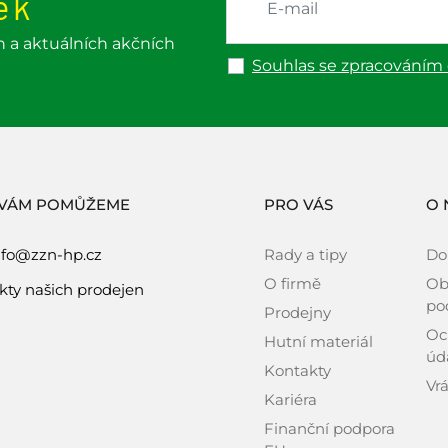
ek
h a aktuálních akčních
Souhlas se zpracováním
 VÁM POMŮŽEME
PRO VÁS
O 
nfo@zzn-hp.cz
Rady a tipy
Do
O firmě
Ob
kty našich prodejen
po
Prodejny
Oc
Hutní materiál
úd
Kontakty
Vrá
Kariéra
Finanční podpora