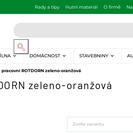
Rady a tipy
Hutní materiál
O firmě
Na
ÍLNA
DOMÁCNOST
STAVEBNINY
A
 pracovní ROTDORN zeleno-oranžová
DORN zeleno-oranžová