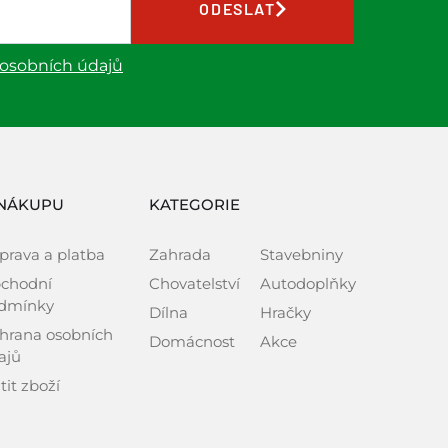
ODESLAT
 osobních údajů
NÁKUPU
KATEGORIE
prava a platba
Zahrada
Stavebniny
chodní
Chovatelství
Autodoplňky
dmínky
Dílna
Hračky
hrana osobních
Domácnost
Akce
ajů
tit zboží