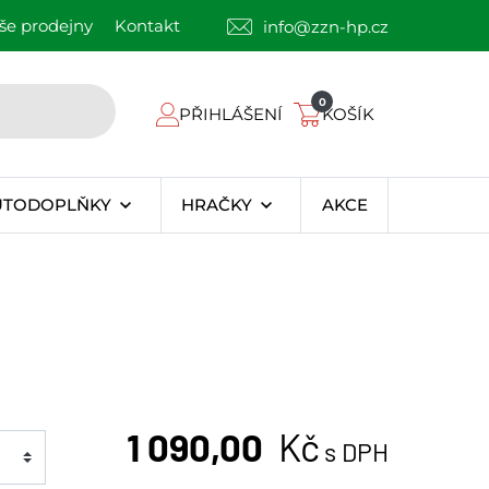
še prodejny
Kontakt
info@zzn-hp.cz
0
PŘIHLÁŠENÍ
KOŠÍK
UTODOPLŇKY
HRAČKY
AKCE
1 090,00
Kč
s DPH