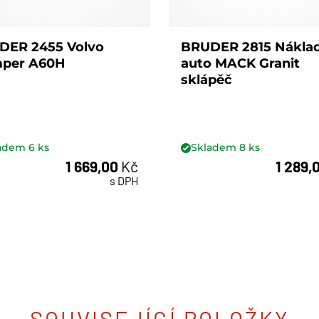
DER 2455 Volvo
BRUDER 2815 Náklad
per A60H
auto MACK Granit
sklápěč
ladem
6
ks
Skladem
8
ks
1 669,00
Kč
1 289,
ks
ks
s DPH
SOUVISEJÍCÍ POLOŽKY