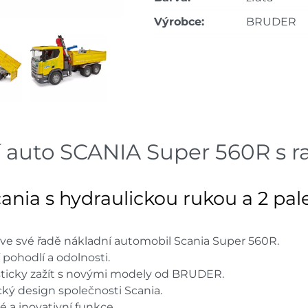
Výrobce:
BRUDER
 auto SCANIA Super 560R s 
ania s hydraulickou rukou a 2 pal
ve své řadě nákladní automobil Scania Super 560R.
pohodlí a odolnosti.
isticky zažít s novými modely od BRUDER.
cký design společnosti Scania.
é a inovativní funkce.