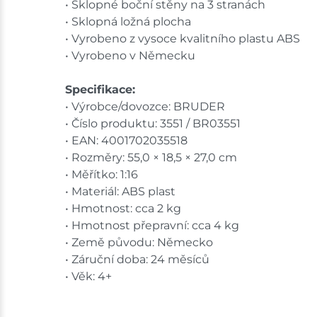
• Sklopné boční stěny na 3 stranách
• Sklopná ložná plocha
• Vyrobeno z vysoce kvalitního plastu ABS
• Vyrobeno v Německu
Specifikace:
• Výrobce/dovozce: BRUDER
• Číslo produktu: 3551 / BR03551
• EAN: 4001702035518
• Rozměry: 55,0 × 18,5 × 27,0 cm
• Měřítko: 1:16
• Materiál: ABS plast
• Hmotnost: cca 2 kg
• Hmotnost přepravní: cca 4 kg
• Země původu: Německo
• Záruční doba: 24 měsíců
• Věk: 4+