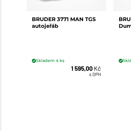
BRUDER 3771 MAN TGS
BRU
autojeřáb
Dum
Skladem
4
ks
Sk
1 595,00
Kč
ks
s DPH