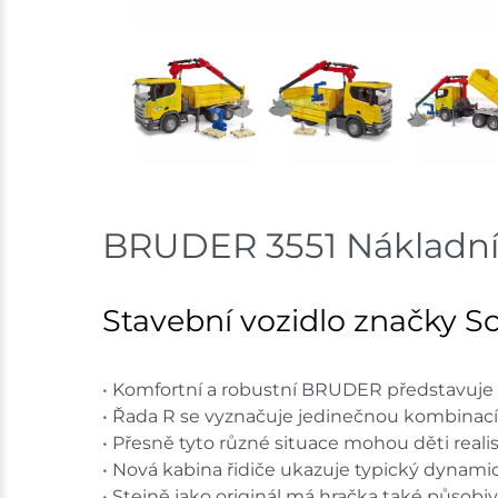
BRUDER 3551 Nákladní
Stavební vozidlo značky Sc
• Komfortní a robustní BRUDER představuje 
• Řada R se vyznačuje jedinečnou kombinací 
• Přesně tyto různé situace mohou děti real
• Nová kabina řidiče ukazuje typický dynami
• Stejně jako originál má hračka také působiv