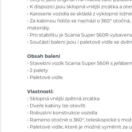
• K dispozici jsou sklopná vnější zrcátka a ote
• Karoserie vozidla se skládá z výklopné lož
• Za kabinou řidiče se nachází o 360° otočná,
materiály.
• Pro stabilitu je Scania Super 560R vybaven
• Součástí balení jsou i paletové vidle se dvě
Obsah balení
• Stavební vozík Scania Super 560R s jeřábe
• 2 palety
• Paletové vidle
Vlastnosti:
• Sklopná vnější zpětná zrcátka
• Dveře kabiny lze otevřít
• Robustní konstrukce vozidla
• Rameno otočné o 360°, teleskopické s možn
• Paletové vidle, které je možné vyměnit za u