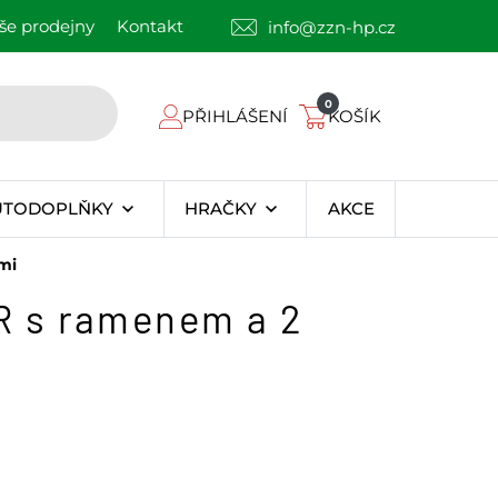
še prodejny
Kontakt
info@zzn-hp.cz
0
PŘIHLÁŠENÍ
KOŠÍK
UTODOPLŇKY
HRAČKY
AKCE
mi
R s ramenem a 2