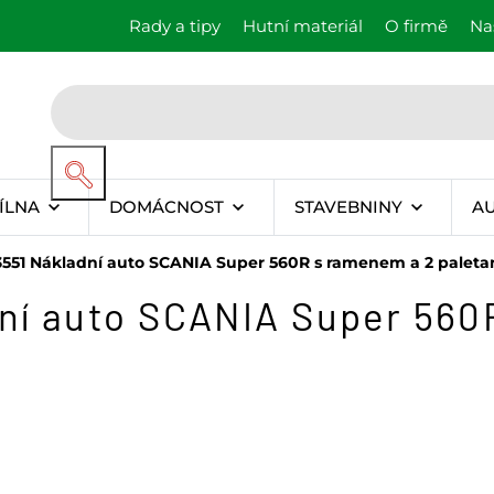
Rady a tipy
Hutní materiál
O firmě
Na
ÍLNA
DOMÁCNOST
STAVEBNINY
A
51 Nákladní auto SCANIA Super 560R s ramenem a 2 paleta
ní auto SCANIA Super 560