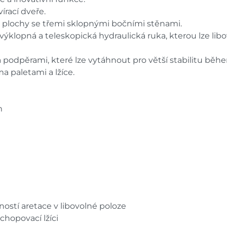
vírací dveře.
né plochy se třemi sklopnými bočními stěnami.
 výklopná a teleskopická hydraulická ruka, kterou lze li
a podpěrami, které lze vytáhnout pro větší stabilitu bě
ma paletami a lžíce.
m
ostí aretace v libovolné poloze
chopovací lžíci