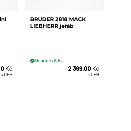
ní
BRUDER 2818 MACK
BRUD
LIEBHERR jeřáb
Benz
na dř
ruko
Skladem
8
ks
Skl
00
Kč
2 399,00
Kč
ks
s DPH
s DPH