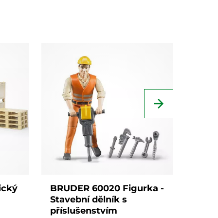
BRUD
dopr
silni
plast
Skl
ický
BRUDER 60020 Figurka -
Stavební dělník s
příslušenstvím