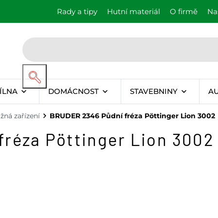
Rady a tipy
Hutní materiál
O firmě
Na
ÍLNA
DOMÁCNOST
STAVEBNINY
A
ažná zařízení
BRUDER 2346 Půdní fréza Pöttinger Lion 3002
réza Pöttinger Lion 3002