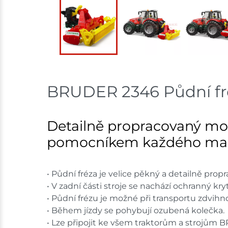
BRUDER 2346 Půdní fré
Detailně propracovaný mod
pomocníkem každého mal
• Půdní fréza je velice pěkný a detailně pro
• V zadní části stroje se nachází ochranný kry
• Půdní frézu je možné při transportu zdvihn
• Během jízdy se pohybují ozubená kolečka.
• Lze připojit ke všem traktorům a strojům B