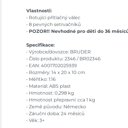
Vlastnosti:
• Rotující přítlačný válec
• 8 pevných setrvačníků
•
POZOR!! Nevhodné pro děti do 36 měsíc
Specifikace:
• Výrobce/dovozce: BRUDER
• Číslo produktu: 2346 / BR02346
• EAN: 4001702025939
• Rozměry: 14 x 20 x 10 cm
• Měřítko: 1:16
• Materiál: ABS plast
• Hmotnost: 0,298 kg
• Hmotnost přepravní: cca 1 kg
• Země původu: Německo
• Záruční doba: 24 měsíců
• Věk: 3+