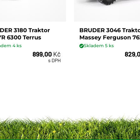
DER 3180 Traktor
BRUDER 3046 Trakt
R 6300 Terrus
Massey Ferguson 76
ladem
4
ks
Skladem
5
ks
899,00
Kč
829,
ks
ks
s DPH