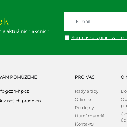
ek
h a aktuálních akčních
Souhlas se zpracováním
 VÁM POMŮŽEME
PRO VÁS
O 
nfo@zzn-hp.cz
Rady a tipy
Do
O firmě
Ob
kty našich prodejen
po
Prodejny
Oc
Hutní materiál
úd
Kontakty