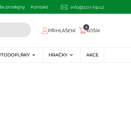
še prodejny
Kontakt
info@zzn-hp.cz
0
PŘIHLÁŠENÍ
KOŠÍK
UTODOPLŇKY
HRAČKY
AKCE