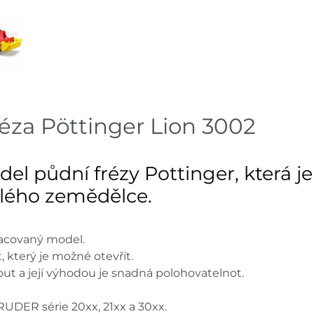
Velká Bíteš
dnů
Skladové množství na prodejn
Ceny na prodejnách se moho
za Pöttinger Lion 3002
el půdní frézy Pottinger, která 
ého zemědělce.
pracovaný model.
t, který je možné otevřít.
out a její výhodou je snadná polohovatelnot.
RUDER série 20xx, 21xx a 30xx.