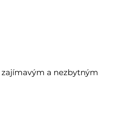
1 ks
ách je pouze orientační.
u lišit od cen na e-shopu.
je zajímavým a nezbytným