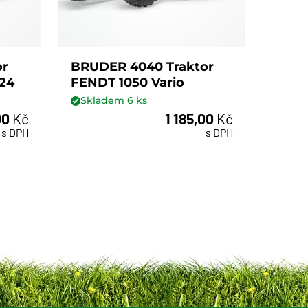
or
BRUDER 4040 Traktor
BRUD
24
FENDT 1050 Vario
DEUT
Skladem
6
ks
není
00
Kč
1 185,00
Kč
ks
s DPH
s DPH