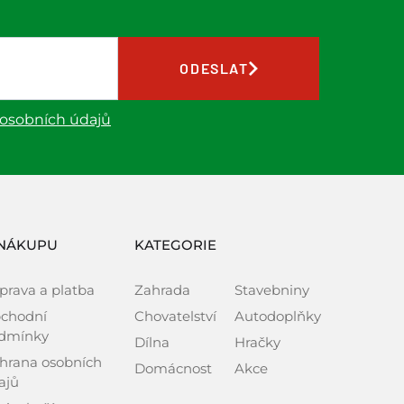
ODESLAT
 osobních údajů
NÁKUPU
KATEGORIE
prava a platba
Zahrada
Stavebniny
chodní
Chovatelství
Autodoplňky
dmínky
Dílna
Hračky
hrana osobních
Domácnost
Akce
ajů