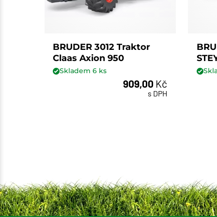
BRUDER 3012 Traktor
BRU
Claas Axion 950
STEY
Skladem
6
ks
Sk
909,00
Kč
ks
s DPH