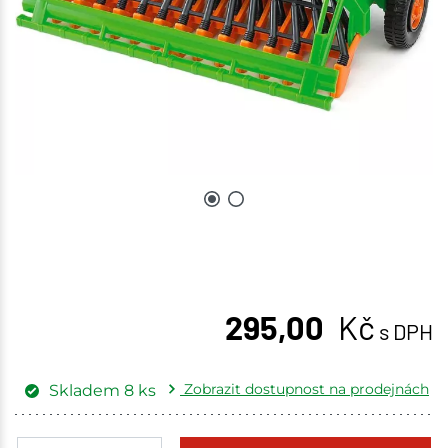
295,00
Kč
s DPH
Zobrazit dostupnost na prodejnách
Skladem
8
ks
Žďár nad Sázavou
1 ks