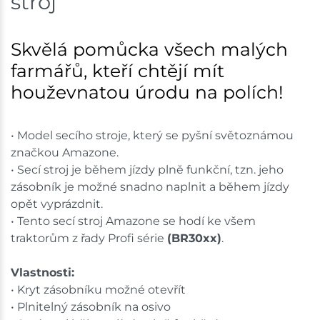
stroj
Skladem na prodejně - doručení do 7 dnů
Velká Bíteš
1 ks
Skvělá pomůcka všech malých
farmářů, kteří chtějí mít
Skladem na prodejně - doručení do 7 dnů
houževnatou úrodu na polích!
Skladové množství na prodejnách je pouze orientační.
Ceny na prodejnách se mohou lišit od cen na e-
• Model secího stroje, který se pyšní světoznámou
shopu.
značkou Amazone.
• Secí stroj je během jízdy plně funkční, tzn. jeho
zásobník je možné snadno naplnit a během jízdy
opět vyprázdnit.
• Tento secí stroj Amazone se hodí ke všem
traktorům z řady Profi série
(BR30xx)
.
Vlastnosti:
• Kryt zásobníku možné otevřít
• Plnitelný zásobník na osivo