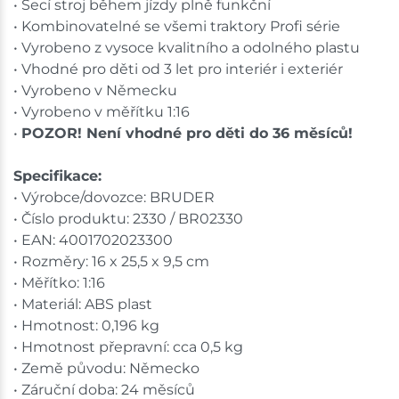
• Secí stroj během jízdy plně funkční
• Kombinovatelné se všemi traktory Profi série
• Vyrobeno z vysoce kvalitního a odolného plastu
• Vhodné pro děti od 3 let pro interiér i exteriér
• Vyrobeno v Německu
• Vyrobeno v měřítku 1:16
•
POZOR! Není vhodné pro děti do 36 měsíců!
Specifikace:
• Výrobce/dovozce: BRUDER
• Číslo produktu: 2330 / BR02330
• EAN: 4001702023300
• Rozměry: 16 x 25,5 x 9,5 cm
• Měřítko: 1:16
• Materiál: ABS plast
• Hmotnost: 0,196 kg
• Hmotnost přepravní: cca 0,5 kg
• Země původu: Německo
• Záruční doba: 24 měsíců