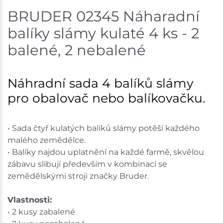
BRUDER 02345 Náharadní
Mohelnice
3 bal
balíky slámy kulaté 4 ks - 2
Skladem na prodejně - doručení do 7 dnů
balené, 2 nebalené
Nové Město
2 bal
Náhradní sada 4 balíků slámy
Skladem na prodejně - doručení do 7 dnů
pro obalovač nebo balíkovačku.
Velká Bíteš
4 bal
Skladem na prodejně - doručení do 7 dnů
• Sada čtyř kulatých balíků slámy potěší každého
malého zemědělce.
Skladové množství na prodejnách je pouze orientační.
• Balíky najdou uplatnění na každé farmě, skvělou
Ceny na prodejnách se mohou lišit od cen na e-
zábavu slibují především v kombinaci se
shopu.
zemědělskými stroji značky Bruder.
Vlastnosti:
• 2 kusy zabalené