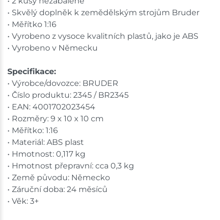
• 2 kusy nezabalené
• Skvělý doplněk k zemědělským strojům Bruder
• Měřítko 1:16
• Vyrobeno z vysoce kvalitních plastů, jako je ABS
• Vyrobeno v Německu
Specifikace:
• Výrobce/dovozce: BRUDER
• Číslo produktu: 2345 / BR2345
• EAN: 4001702023454
• Rozměry: 9 x 10 x 10 cm
• Měřítko: 1:16
• Materiál: ABS plast
• Hmotnost: 0,117 kg
• Hmotnost přepravní: cca 0,3 kg
• Země původu: Německo
• Záruční doba: 24 měsíců
• Věk: 3+