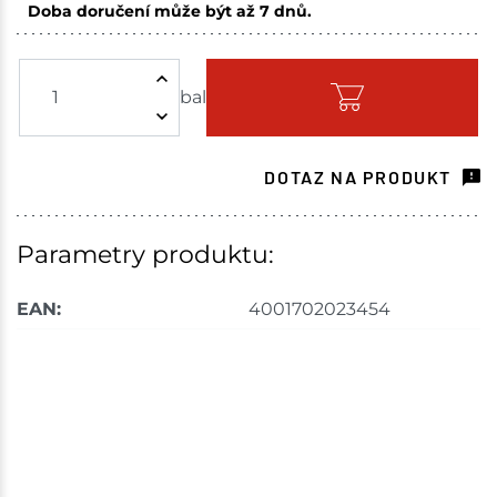
Doba doručení může být až 7 dnů.
Choceň
2 bal
bal
Skladem na prodejně - doručení do 7 dnů
Havlíčkův Brod
1 bal
DOTAZ NA PRODUKT
Skladem na prodejně - doručení do 7 dnů
Tišnov
1 bal
Parametry produktu:
Skladem na prodejně - doručení do 7 dnů
EAN:
4001702023454
Velké Meziříčí
2 bal
Skladem na prodejně - doručení do 7 dnů
Bystřice
1 bal
Skladem na prodejně - doručení do 7 dnů