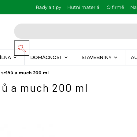
Rady a tipy
Hutní materiál
O firmě
Na
ÍLNA
DOMÁCNOST
STAVEBNINY
A
, sršňů a much 200 ml
ňů a much 200 ml