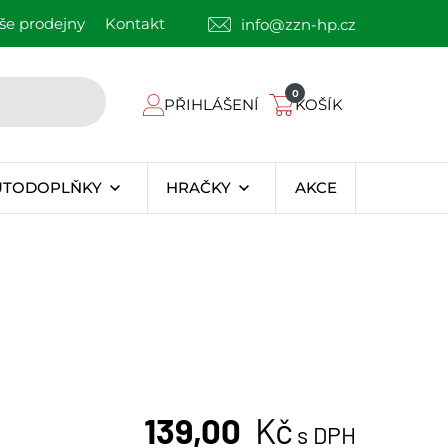
še prodejny
Kontakt
info@zzn-hp.cz
0
PŘIHLÁŠENÍ
KOŠÍK
UTODOPLŇKY
HRAČKY
AKCE
139,00
Kč
s DPH