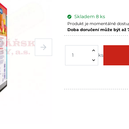
Skladem
8
ks
Produkt je momentálně dostup
Doba doručení může být až 
Havlíčkův Brod
Sklade
Bystřice
Sklade
ks
Mohelnice
Sklade
Skladové množství na prodejn
Ceny na prodejnách se moho