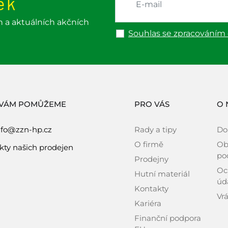
ek
h a aktuálních akčních
Souhlas se zpracováním
 VÁM POMŮŽEME
PRO VÁS
O 
nfo@zzn-hp.cz
Rady a tipy
Do
O firmě
Ob
kty našich prodejen
po
Prodejny
Oc
Hutní materiál
úd
Kontakty
Vrá
Kariéra
Finanční podpora