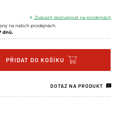
Zobrazit dostupnost na prodejnách
ný na našich prodejnách.
7 dnů.
m na prodejně - doručení do 7 dnů
1 ks
m na prodejně - doručení do 7 dnů
5 ks
PŘIDAT DO KOŠÍKU
m na prodejně - doručení do 7 dnů
2 ks
ách je pouze orientační.
DOTAZ NA PRODUKT
u lišit od cen na e-shopu.