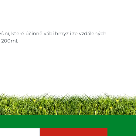
ůní, které účinně vábí hmyz i ze vzdálených
m 200ml.