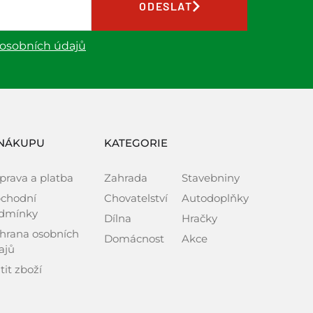
ODESLAT
 osobních údajů
NÁKUPU
KATEGORIE
prava a platba
Zahrada
Stavebniny
chodní
Chovatelství
Autodoplňky
dmínky
Dílna
Hračky
hrana osobních
Domácnost
Akce
ajů
tit zboží