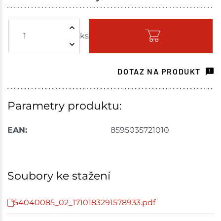
Tišnov
2 ks
ks
Skladem na prodejně - doručení do 7 dnů
Skuteč
4 ks
DOTAZ NA PRODUKT
Skladem na prodejně - doručení do 7 dnů
Velké Meziříčí
2 ks
Parametry produktu:
Skladem na prodejně - doručení do 7 dnů
EAN:
8595035721010
Mohelnice
4 ks
Skladem na prodejně - doručení do 7 dnů
Soubory ke stažení
Velká Bíteš
2 ks
54040085_02_1710183291578933.pdf
Skladem na prodejně - doručení do 7 dnů