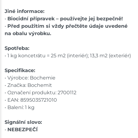
Jiné informace:
•
Biocidní přípravek – používejte jej bezpečně!
•
Před použitím si vždy přečtěte údaje uvedené
na obalu výrobku.
Spotřeba:
• 1 kg koncetrátu = 25 m2 (interiér); 13,3 m2 (exteriér)
Specifikace:
• Výrobce: Bochemie
• Značka: Bochemit
• Označení produktu: 2700112
• EAN: 8595035721010
• Balení: 1 kg
Signální slovo:
•
NEBEZPEČÍ