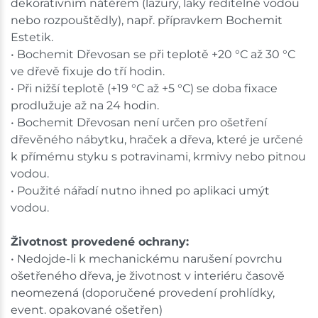
dekorativním nátěrem (lazury, laky ředitelné vodou
nebo rozpouštědly), např. přípravkem Bochemit
Estetik.
• Bochemit Dřevosan se při teplotě +20 °C až 30 °C
ve dřevě fixuje do tří hodin.
• Při nižší teplotě (+19 °C až +5 °C) se doba fixace
prodlužuje až na 24 hodin.
• Bochemit Dřevosan není určen pro ošetření
dřevěného nábytku, hraček a dřeva, které je určené
k přímému styku s potravinami, krmivy nebo pitnou
vodou.
• Použité nářadí nutno ihned po aplikaci umýt
vodou.
Životnost provedené ochrany:
• Nedojde-li k mechanickému narušení povrchu
ošetřeného dřeva, je životnost v interiéru časově
neomezená (doporučené provedení prohlídky,
event. opakované ošetřen)