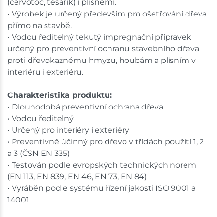
(červotoč, tesařík) i plísněmi.
• Výrobek je určený především pro ošetřování dřeva
přímo na stavbě.
• Vodou ředitelný tekutý impregnační přípravek
určený pro preventivní ochranu stavebního dřeva
proti dřevokaznému hmyzu, houbám a plísním v
interiéru i exteriéru.
Charakteristika produktu:
• Dlouhodobá preventivní ochrana dřeva
• Vodou ředitelný
• Určený pro interiéry i exteriéry
• Preventivně účinný pro dřevo v třídách použití 1, 2
a 3 (ČSN EN 335)
• Testován podle evropských technických norem
(EN 113, EN 839, EN 46, EN 73, EN 84)
• Vyráběn podle systému řízení jakosti ISO 9001 a
14001