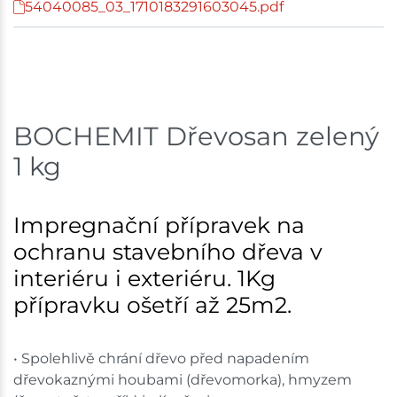
54040085_03_1710183291603045.pdf
Skladové množství na prodejnách je pouze orientační.
Ceny na prodejnách se mohou lišit od cen na e-
shopu.
BOCHEMIT Dřevosan zelený
1 kg
Impregnační přípravek na
ochranu stavebního dřeva v
interiéru i exteriéru. 1Kg
přípravku ošetří až 25m2.
• Spolehlivě chrání dřevo před napadením
dřevokaznými houbami (dřevomorka), hmyzem