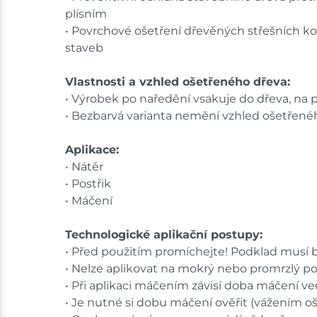
plísním
• Povrchové ošetření dřevěných střešních ko
staveb
Vlastnosti a vzhled ošetřeného dřeva:
• Výrobek po naředění vsakuje do dřeva, na 
• Bezbarvá varianta nemění vzhled ošetřené
Aplikace:
• Nátěr
• Postřik
• Máčení
Technologické aplikační postupy:
• Před použitím promíchejte! Podklad musí být
• Nelze aplikovat na mokrý nebo promrzlý po
• Při aplikaci máčením závisí doba máčení ved
• Je nutné si dobu máčení ověřit (vážením 