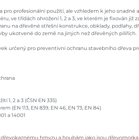
 pro profesionální použití, ale vzhledem k jeho snadné ap
éru, ve třídách ohrožení 1, 2 a 3, ve kterém je fixován již 
hranu na dřevěné střešní konstrukce, obklady, podlahy, dř
avby ukotvené do země na jiných než dřevěných pilířích.
avek určený pro preventivní ochranu stavebního dřeva
chrana
tí 1, 2 a 3 (ČSN EN 335)
em (EN 113, EN 839, EN 46, EN 73, EN 84)
001 a 14001
ti dřevokaznému hmyzu a houbám jako jsou dřevomorka do