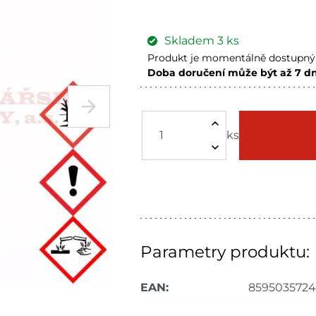
Skladem
3
ks
Produkt je momentálně dostupný 
Doba doručení může být až 7 d
Tišnov
Skladem na prod
Skladové množství na prodejnách
ks
Ceny na prodejnách se mohou l
Parametry produktu:
EAN:
8595035724