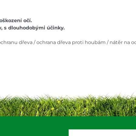
oškození očí.
, s dlouhodobými účinky.
ochranu dřeva / ochrana dřeva proti houbám / nátěr na 