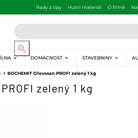
Rady a tipy
Hutní materiál
O firmě
Na
ÍLNA
DOMÁCNOST
STAVEBNINY
A
o
BOCHEMIT Dřevosan PROFI zelený 1 kg
PROFI zelený 1 kg