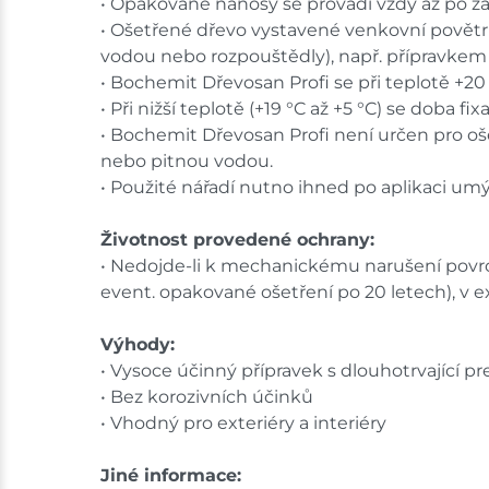
• Opakované nánosy se provádí vždy až po z
• Ošetřené dřevo vystavené venkovní povětr
vodou nebo rozpouštědly), např. přípravkem
• Bochemit Dřevosan Profi se při teplotě +20 °
• Při nižší teplotě (+19 °C až +5 °C) se doba f
• Bochemit Dřevosan Profi není určen pro oš
nebo pitnou vodou.
• Použité nářadí nutno ihned po aplikaci um
Životnost provedené ochrany:
• Nedojde-li k mechanickému narušení povrc
event. opakované ošetření po 20 letech), v e
Výhody:
• Vysoce účinný přípravek s dlouhotrvající pr
• Bez korozivních účinků
• Vhodný pro exteriéry a interiéry
Jiné informace: