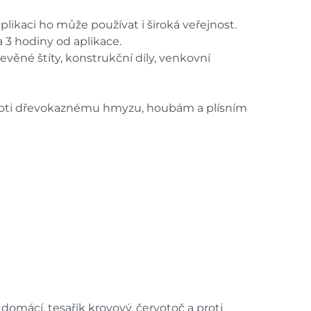
likaci ho může používat i široká veřejnost.
za 3 hodiny od aplikace.
evěné štíty, konstrukční díly, venkovní
 proti dřevokaznému hmyzu, houbám a plísním
mácí, tesařík krovový, červotoč a proti