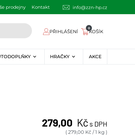
še prodejny
Kontakt
info@zzn-hp.cz
0
PŘIHLÁŠENÍ
KOŠÍK
UTODOPLŇKY
HRAČKY
AKCE
279,00
Kč
s DPH
(
279,00
Kč
/
1 kg
)