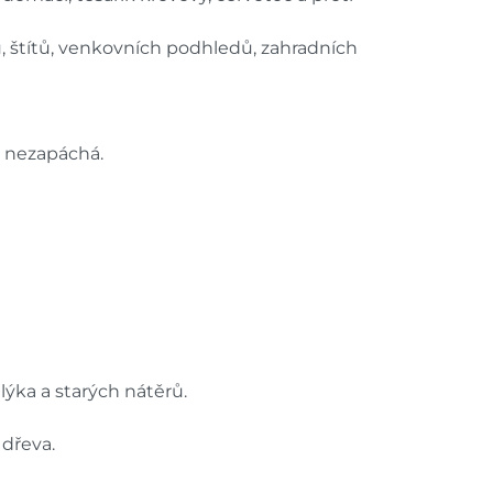
, štítů, venkovních podhledů, zahradních
o nezapáchá.
lýka a starých nátěrů.
 dřeva.