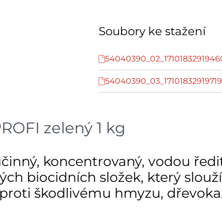
Soubory ke stažení
54040390_02_1710183291946
54040390_03_17101832919719
OFI zelený 1 kg
nný, koncentrovaný, vodou ředit
ých biocidních složek, který slou
 proti škodlivému hmyzu, dřevok