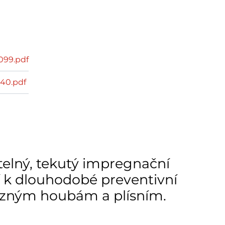
099.pdf
40.pdf
elný, tekutý impregnační
ží k dlouhodobé preventivní
azným houbám a plísním.