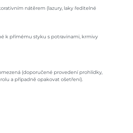
ativním nátěrem (lazury, laky ředitelné
ené k přímému styku s potravinami, krmivy
neomezená (doporučené provedení prohlídky,
trolu a případně opakovat ošetření).