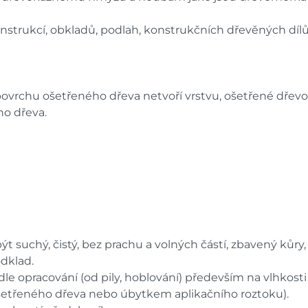
nstrukcí, obkladů, podlah, konstrukčních dřevěných dílů
povrchu ošetřeného dřeva netvoří vrstvu, ošetřené dřev
ho dřeva.
 suchý, čistý, bez prachu a volných částí, zbavený kůry, 
dklad.
le opracování (od pily, hoblování) především na vlhkosti
ošetřeného dřeva nebo úbytkem aplikačního roztoku).