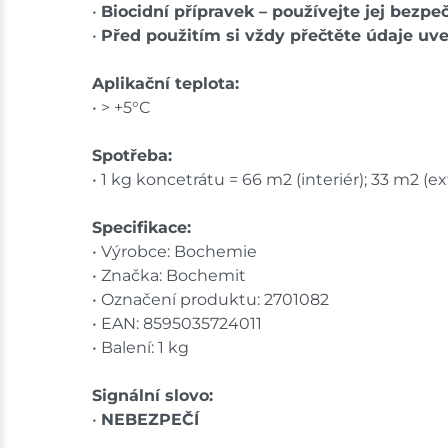
•
Biocidní přípravek – používejte jej bezp
•
Před použitím si vždy přečtěte údaje uv
Aplikační teplota:
• > +5°C
Spotřeba:
• 1 kg koncetrátu = 66 m2 (interiér); 33 m2 (ex
Specifikace:
• Výrobce: Bochemie
• Značka: Bochemit
• Označení produktu: 2701082
• EAN: 8595035724011
• Balení: 1 kg
Signální slovo:
•
NEBEZPEČÍ