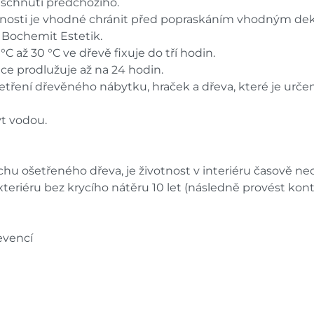
aschnutí předchozího.
nosti je vhodné chránit před popraskáním vhodným dekor
 Bochemit Estetik.
C až 30 °C ve dřevě fixuje do tří hodin.
ixace prodlužuje až na 24 hodin.
etření dřevěného nábytku, hraček a dřeva, které je urč
ýt vodou.
hu ošetřeného dřeva, je životnost v interiéru časově 
xteriéru bez krycího nátěru 10 let (následně provést kon
evencí