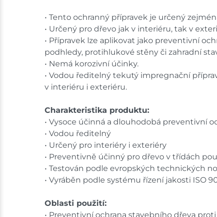
• Tento ochranný přípravek je určený zejména
• Určený pro dřevo jak v interiéru, tak v exteri
• Přípravek lze aplikovat jako preventivní oc
podhledy, protihlukové stěny či zahradní st
• Nemá korozivní účinky.
• Vodou ředitelný tekutý impregnační přípr
v interiéru i exteriéru.
Charakteristika produktu:
• Vysoce účinná a dlouhodobá preventivní o
• Vodou ředitelný
• Určený pro interiéry i exteriéry
• Preventivně účinný pro dřevo v třídách použi
• Testován podle evropských technických nor
• Vyráběn podle systému řízení jakosti ISO 9
Oblasti použití:
• Preventivní ochrana stavebního dřeva pro