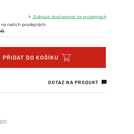
Zobrazit dostupnost na prodejnách
na našich prodejnách.
nů.
ejně - doručení do 7 dnů
3 ks
 je pouze orientační.
PŘIDAT DO KOŠÍKU
išit od cen na e-shopu.
DOTAZ NA PRODUKT
011