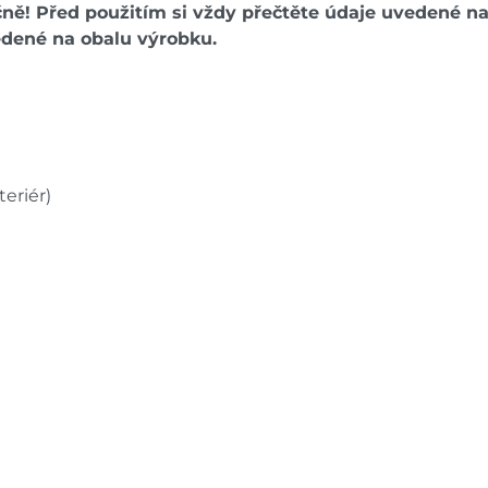
ečně! Před použitím si vždy přečtěte údaje uvedené n
edené na obalu výrobku.
teriér)