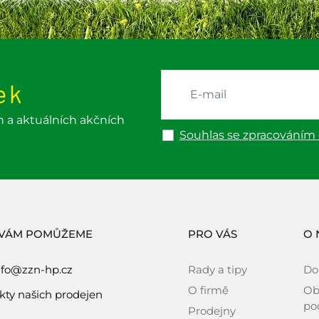
ek
h a aktuálních akčních
Souhlas se zpracováním
 VÁM POMŮŽEME
PRO VÁS
O 
nfo@zzn-hp.cz
Rady a tipy
Do
O firmě
Ob
kty našich prodejen
po
Prodejny