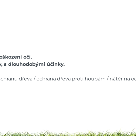
oškození očí.
, s dlouhodobými účinky.
ochranu dřeva / ochrana dřeva proti houbám / nátěr na 