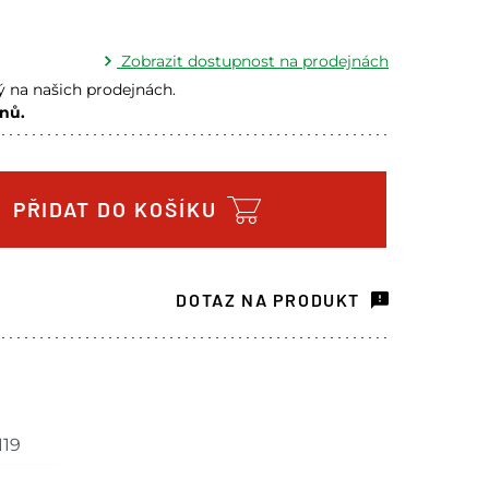
Zobrazit dostupnost na prodejnách
 na našich prodejnách.
nů.
a prodejně - doručení do 7 dnů
1 ks
a prodejně - doručení do 7 dnů
1 ks
PŘIDAT DO KOŠÍKU
a prodejně - doručení do 7 dnů
1 ks
h je pouze orientační.
DOTAZ NA PRODUKT
lišit od cen na e-shopu.
119