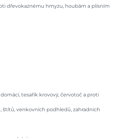
 proti dřevokaznému hmyzu, houbám a plísním
mácí, tesařík krovový, červotoč a proti
, štítů, venkovních podhledů, zahradních