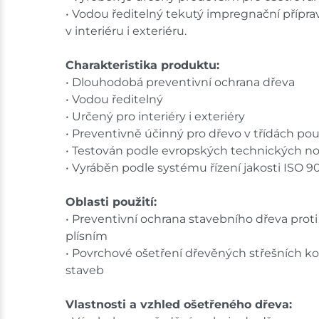
• Vodou ředitelný tekutý impregnační přípr
v interiéru i exteriéru.
Charakteristika produktu:
• Dlouhodobá preventivní ochrana dřeva
• Vodou ředitelný
• Určený pro interiéry i exteriéry
• Preventivně účinný pro dřevo v třídách použi
• Testován podle evropských technických nor
• Vyráběn podle systému řízení jakosti ISO 9
Oblasti použití:
• Preventivní ochrana stavebního dřeva pro
plísním
• Povrchové ošetření dřevěných střešních ko
staveb
Vlastnosti a vzhled ošetřeného dřeva: