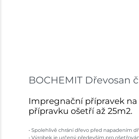
BOCHEMIT Dřevosan čir
Impregnační přípravek na o
přípravku ošetří až 25m2.
• Spolehlivě chrání dřevo před napadením d
• Výrobek je určený především pro ošetřován