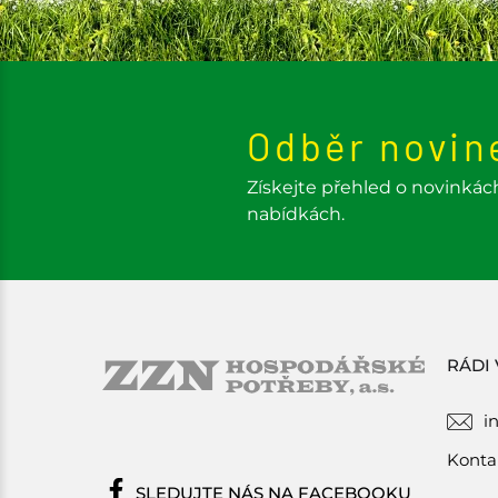
Odběr novin
Získejte přehled o novinkác
nabídkách.
RÁDI
i
Konta
SLEDUJTE NÁS NA FACEBOOKU