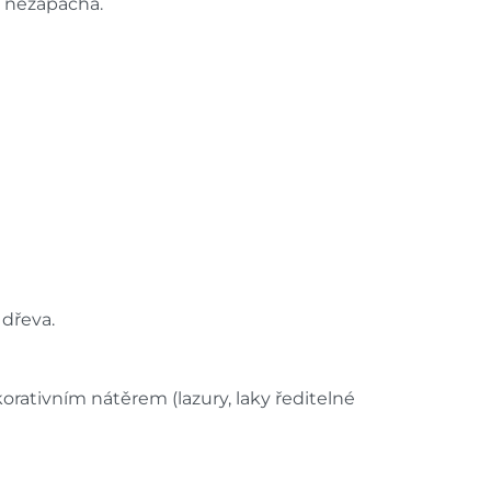
o nezapáchá.
 dřeva.
ativním nátěrem (lazury, laky ředitelné