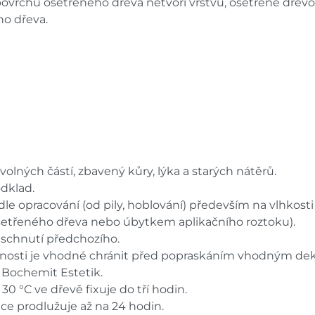
povrchu ošetřeného dřeva netvoří vrstvu, ošetřené dřev
ho dřeva.
volných částí, zbavený kůry, lýka a starých nátěrů.
dklad.
le opracování (od pily, hoblování) především na vlhkosti
ošetřeného dřeva nebo úbytkem aplikačního roztoku).
aschnutí předchozího.
nosti je vhodné chránit před popraskáním vhodným dekor
 Bochemit Estetik.
30 °C ve dřevě fixuje do tří hodin.
ixace prodlužuje až na 24 hodin.