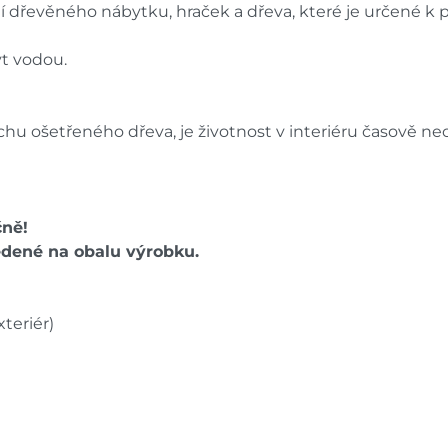
í dřevěného nábytku, hraček a dřeva, které je určené k
ýt vodou.
hu ošetřeného dřeva, je životnost v interiéru časově 
čně!
edené na obalu výrobku.
xteriér)