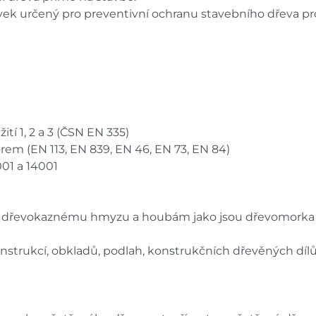
avek určený pro preventivní ochranu stavebního dřeva
tí 1, 2 a 3 (ČSN EN 335)
em (EN 113, EN 839, EN 46, EN 73, EN 84)
001 a 14001
ti dřevokaznému hmyzu a houbám jako jsou dřevomorka do
nstrukcí, obkladů, podlah, konstrukčních dřevěných dílů