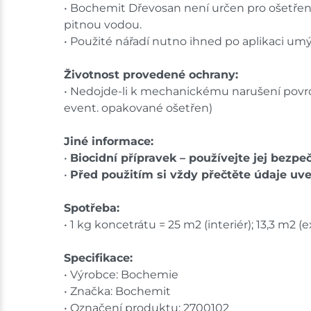
• Bochemit Dřevosan není určen pro ošetřen
pitnou vodou.
• Použité nářadí nutno ihned po aplikaci um
Životnost provedené ochrany:
• Nedojde-li k mechanickému narušení povrc
event. opakované ošetřen)
Jiné informace:
•
Biocidní přípravek – používejte jej bezpe
•
Před použitím si vždy přečtěte údaje uv
Spotřeba:
• 1 kg koncetrátu = 25 m2 (interiér); 13,3 m2 (e
Specifikace:
• Výrobce: Bochemie
• Značka: Bochemit
• Označení produktu: 2700102