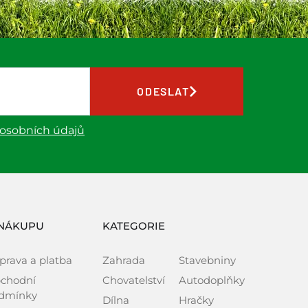
ODESLAT
 osobních údajů
NÁKUPU
KATEGORIE
prava a platba
Zahrada
Stavebniny
chodní
Chovatelství
Autodoplňky
dmínky
Dílna
Hračky