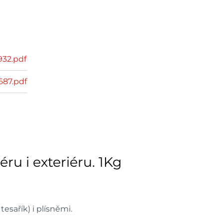
32.pdf
687.pdf
ru i exteriéru. 1Kg
sařík) i plísněmi.