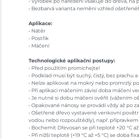
• Výrobek po naředění vsakuje do dřeva, na 
• Bezbarvá varianta nemění vzhled ošetřené
Aplikace:
• Nátěr
• Postřik
• Máčení
Technologické aplikační postupy:
• Před použitím promíchejte!
• Podklad musí být suchý, čistý, bez prachu a 
• Nelze aplikovat na mokrý nebo promrzlý po
• Při aplikaci máčením závisí doba máčení ved
• Je nutné si dobu máčení ověřit (vážením 
• Opakované nánosy se provádí vždy až po z
• Ošetřené dřevo vystavené venkovní povětr
vodou nebo rozpouštědly), např. přípravkem
• Bochemit Dřevosan se při teplotě +20 °C až 
• Při nižší teplotě (+19 °C až +5 °C) se doba f