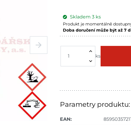
Skladem
3
ks
Produkt je momentálně dostupný
Doba doručení může být až 7 d
Skuteč
Skladem n
Velké Meziříčí
Skladem n
ks
Velká Bíteš
Skladem n
Skladové množství na prodejnác
Ceny na prodejnách se mohou 
Parametry produktu:
EAN:
8595035721