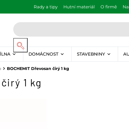
Rady a tipy
Hutní materiál
O firmě
Na
ÍLNA
DOMÁCNOST
STAVEBNINY
A
o
BOCHEMIT Dřevosan čirý 1 kg
irý 1 kg