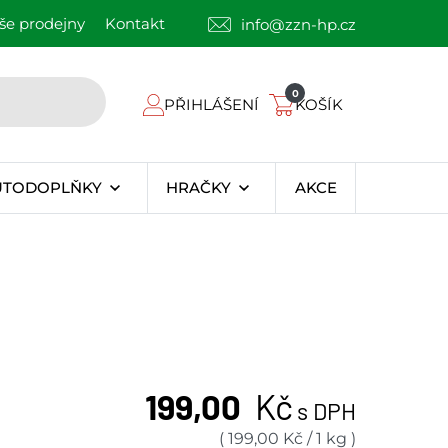
še prodejny
Kontakt
info@zzn-hp.cz
0
PŘIHLÁŠENÍ
KOŠÍK
UTODOPLŇKY
HRAČKY
AKCE
199,00
Kč
s DPH
(
199,00
Kč
/
1 kg
)