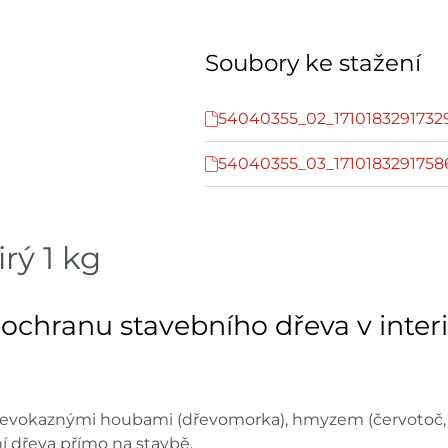
Soubory ke stažení
54040355_02_17101832917329
54040355_03_1710183291758
ý 1 kg
chranu stavebního dřeva v interié
řevokaznými houbami (dřevomorka), hmyzem (červotoč, te
í dřeva přímo na stavbě.