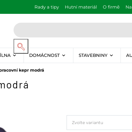
Rady a tipy
Hutní materiál
O firmě
Na
ÍLNA
DOMÁCNOST
STAVEBNINY
A
pracovní kepr modrá
 modrá