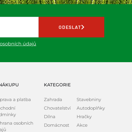
ODESLAT
 osobních údajů
NÁKUPU
KATEGORIE
prava a platba
Zahrada
Stavebniny
chodní
Chovatelství
Autodoplňky
dmínky
Dílna
Hračky
hrana osobních
Domácnost
Akce
ajů