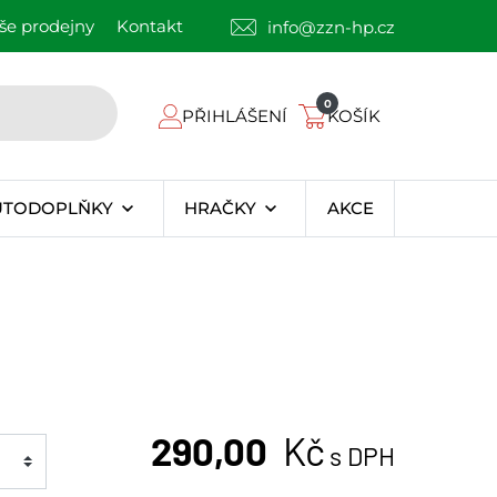
še prodejny
Kontakt
info@zzn-hp.cz
0
PŘIHLÁŠENÍ
KOŠÍK
UTODOPLŇKY
HRAČKY
AKCE
290,00
Kč
s DPH