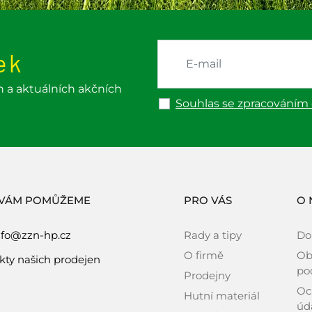
ek
h a aktuálních akčních
Souhlas se zpracováním
 VÁM POMŮŽEME
PRO VÁS
O 
nfo@zzn-hp.cz
Rady a tipy
Do
O firmě
Ob
kty našich prodejen
po
Prodejny
Oc
Hutní materiál
úd