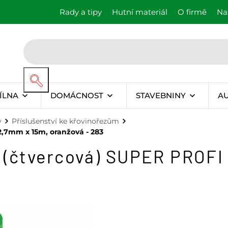
Rady a tipy
Hutní materiál
O firmě
Na
ÍLNA
DOMÁCNOST
STAVEBNINY
A
y
Příslušenství ke křovinořezům
2,7mm x 15m, oranžová - 283
 (čtvercová) SUPER PROFI