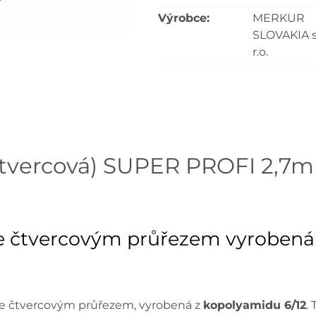
Velké Meziříčí
dnů
Výrobce:
MERKUR
SLOVAKIA s
Skla
Bystřice
r.o.
dnů
Skla
Mohelnice
dnů
Skla
Nové Město
dnů
čtvercová) SUPER PROFI 2,7m
Skla
Velká Bíteš
dnů
Skladové množství na prodejn
 se čtvercovým průřezem vyroben
Ceny na prodejnách se moho
 se čtvercovým průřezem, vyrobená z
kopolyamidu 6/12
.