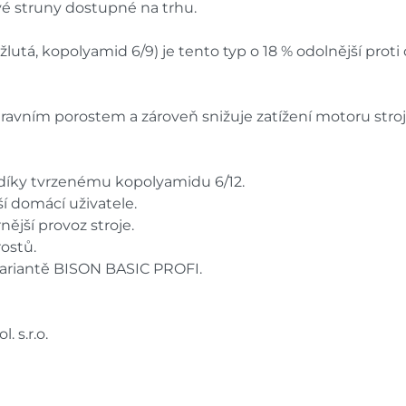
é struny dostupné na trhu.
tá, kopolyamid 6/9) je tento typ o 18 % odolnější proti o
ravním porostem a zároveň snižuje zatížení motoru stroj
 díky tvrzenému kopolyamidu 6/12.
ší domácí uživatele.
nější provoz stroje.
rostů.
i variantě BISON BASIC PROFI.
 s.r.o.