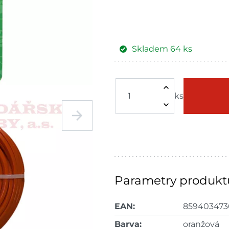
Skladem
64
ks
Žďár nad
Skla
Sázavou
ks
Skla
Choceň
dnů
Skla
Havlíčkův Brod
dnů
Skla
Tišnov
dnů
Parametry produkt
Skla
Skuteč
EAN:
859403473
dnů
Barva:
oranžová
Skla