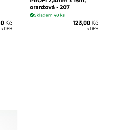
PROFI 2,4mm x 15m,
PROF
oranžová - 207
oranž
Skladem
48
ks
Skl
00
Kč
123,00
Kč
ks
s DPH
s DPH