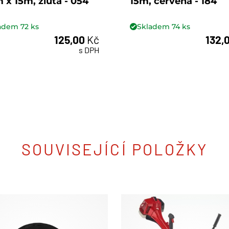
x 15m, žlutá - 054
15m, červená - 184
ladem
72
ks
Skladem
74
ks
125,00
Kč
132,
ks
ks
s DPH
SOUVISEJÍCÍ POLOŽKY