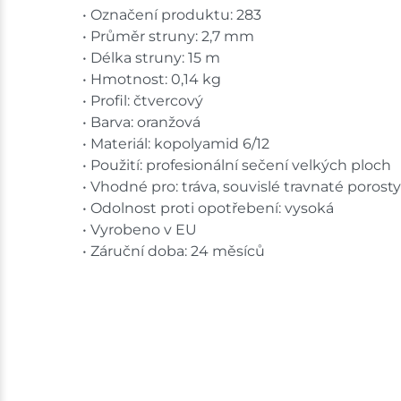
• Označení produktu: 283
• Průměr struny: 2,7 mm
• Délka struny: 15 m
• Hmotnost: 0,14 kg
• Profil: čtvercový
• Barva: oranžová
• Materiál: kopolyamid 6/12
• Použití: profesionální sečení velkých ploch
• Vhodné pro: tráva, souvislé travnaté porosty
• Odolnost proti opotřebení: vysoká
• Vyrobeno v EU
• Záruční doba: 24 měsíců