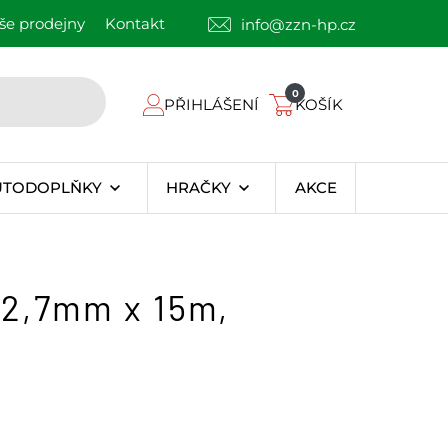
še prodejny
Kontakt
info@zzn-hp.cz
0
PŘIHLÁŠENÍ
KOŠÍK
UTODOPLŇKY
HRAČKY
AKCE
 2,7mm x 15m,