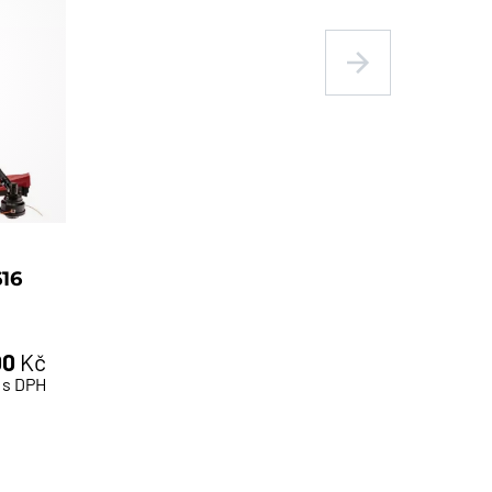
616
00
Kč
s DPH