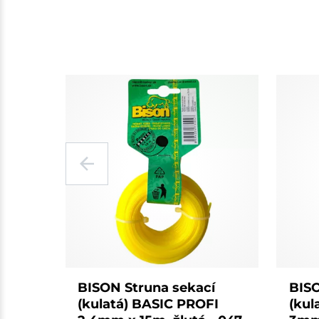
BISON Struna sekací
BISO
(kulatá) BASIC PROFI
(kul