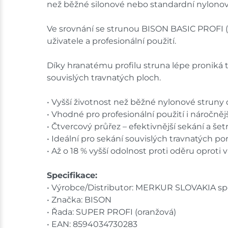
než běžné silonové nebo standardní nylonov
Ve srovnání se strunou BISON BASIC PROFI (žlu
uživatele a profesionální použití.
Díky hranatému profilu struna lépe proniká t
souvislých travnatých ploch.
• Vyšší životnost než běžné nylonové struny
• Vhodné pro profesionální použití i náročněj
• Čtvercový průřez – efektivnější sekání a šetr
• Ideální pro sekání souvislých travnatých po
• Až o 18 % vyšší odolnost proti oděru oprot
Specifikace:
• Výrobce/Distributor: MERKUR SLOVAKIA spol.
• Značka: BISON
• Řada: SUPER PROFI (oranžová)
• EAN: 8594034730283