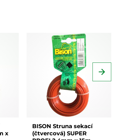
BISON Struna sekací
BISO
m x
(čtvercová) SUPER
(čtv