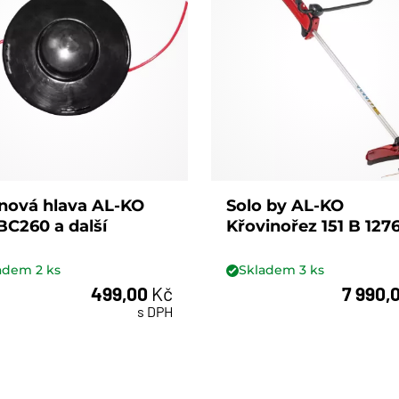
nová hlava AL-KO
Solo by AL-KO
BC260 a další
Křovinořez 151 B 127
ladem
2
ks
Skladem
3
ks
499,00
Kč
7 990,
ks
ks
s DPH