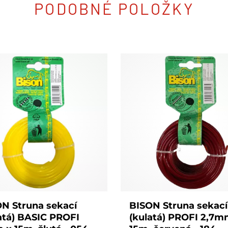
PODOBNÉ POLOŽKY
N Struna sekací
BISON Struna sekací
atá) BASIC PROFI
(kulatá) PROFI 2,7m