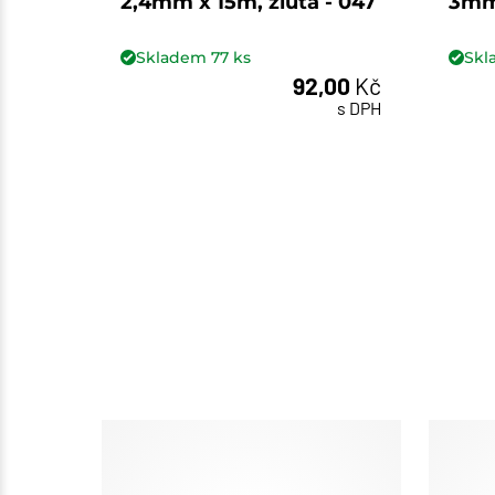
2,4mm x 15m, žlutá - 047
3mm 
Skladem
77
ks
Sk
92,00
Kč
ks
s DPH