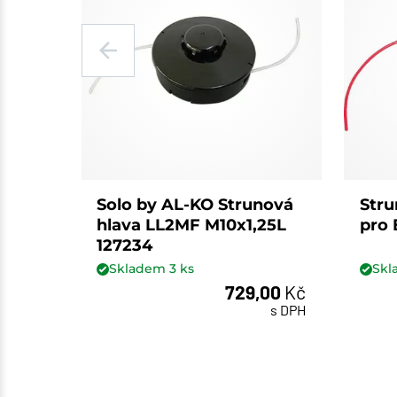
Solo by AL-KO Strunová
Stru
hlava LL2MF M10x1,25L
pro 
127234
Skladem
3
ks
Sk
729,00
Kč
ks
s DPH