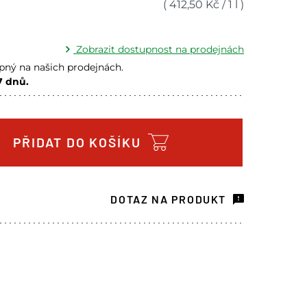
(
412,50
Kč
/
1 l
)
Zobrazit dostupnost na prodejnách
ný na našich prodejnách.
7 dnů.
m na prodejně - doručení do 7 dnů
4 ks
m na prodejně - doručení do 7 dnů
6 ks
PŘIDAT DO KOŠÍKU
m na prodejně - doručení do 7 dnů
2 ks
m na prodejně - doručení do 7 dnů
12 ks
DOTAZ NA PRODUKT
m na prodejně - doručení do 7 dnů
1 ks
m na prodejně - doručení do 7 dnů
9 ks
m na prodejně - doručení do 7 dnů
2 ks
m na prodejně - doručení do 7 dnů
4 ks