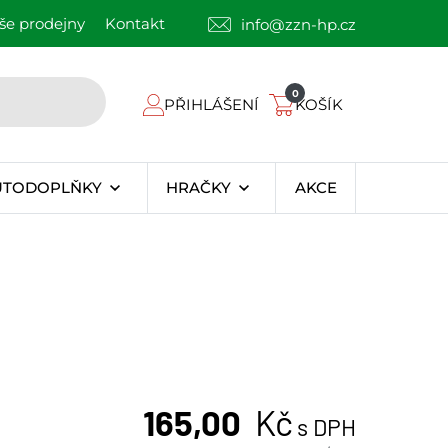
še prodejny
Kontakt
info@zzn-hp.cz
0
PŘIHLÁŠENÍ
KOŠÍK
UTODOPLŇKY
HRAČKY
AKCE
165,00
Kč
s DPH