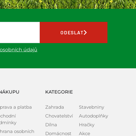
ODESLAT
 osobních údajů
NÁKUPU
KATEGORIE
prava a platba
Zahrada
Stavebniny
chodní
Chovatelství
Autodoplňky
dmínky
Dílna
Hračky
hrana osobních
Domácnost
Akce