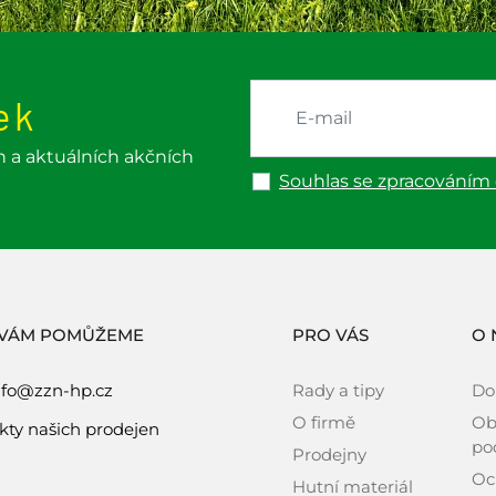
ek
h a aktuálních akčních
Souhlas se zpracováním
 VÁM POMŮŽEME
PRO VÁS
O 
nfo@zzn-hp.cz
Rady a tipy
Do
O firmě
Ob
kty našich prodejen
po
Prodejny
Oc
Hutní materiál