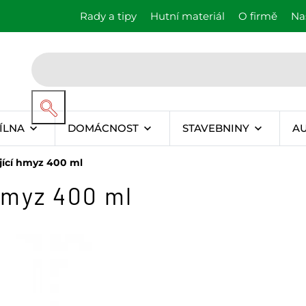
Rady a tipy
Hutní materiál
O firmě
Na
ÍLNA
DOMÁCNOST
STAVEBNINY
A
ající hmyz 400 ml
 hmyz 400 ml