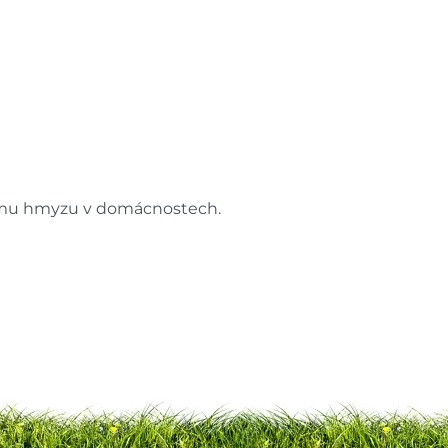
ách je pouze orientační.
u lišit od cen na e-shopu.
címu hmyzu v domácnostech.