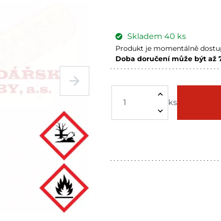
Skladem
40
ks
Produkt je momentálně dostup
Doba doručení může být až 
Choceň
Sklade
Havlíčkův Brod
Sklade
ks
Tišnov
Sklade
Velké Meziříčí
Sklade
Bystřice
Sklade
Mohelnice
Sklade
Nové Město
Sklade
Velká Bíteš
Sklade