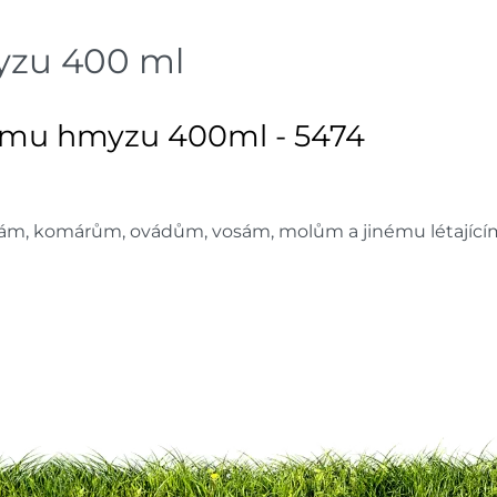
Skladové množství na prodejn
yzu 400 ml
Ceny na prodejnách se moho
jícímu hmyzu 400ml - 5474
chám, komárům, ovádům, vosám, molům a jinému létají