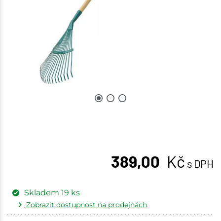
389,00
Kč
s DPH
Skladem
19
ks
Zobrazit dostupnost na prodejnách
Žďár nad Sázavou
2 ks