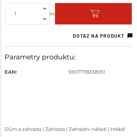
ks
Skladem - ihned k odeslání
Choceň
2 ks
DOTAZ NA PRODUKT
Skladem na prodejně - doručení do 7 dnů
Tišnov
1 ks
Parametry produktu:
Skladem na prodejně - doručení do 7 dnů
EAN:
5907778338951
Skuteč
1 ks
Skladem na prodejně - doručení do 7 dnů
Velké Meziříčí
3 ks
Skladem na prodejně - doručení do 7 dnů
Dům a zahrada | Zahrada | Zahradní nářadí | Hrábě
Bystřice
1 ks