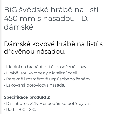
BiG švédské hrábě na listí
Skladem na prodejně - doručení do 7 dnů
450 mm s násadou TD,
Mohelnice
3 ks
dámské
Skladem na prodejně - doručení do 7 dnů
Dámské kovové hrábě na listí s
Nové Město
3 ks
dřevěnou násadou.
Skladem na prodejně - doručení do 7 dnů
Velká Bíteš
3 ks
• Ideální na hrabání listí či posečené trávy.
• Hrábě jsou vyrobeny z kvalitní oceli.
Skladem na prodejně - doručení do 7 dnů
• Barevně i rozměrově uzpůsobeno ženám.
• Lakovaná borovicová násada.
Skladové množství na prodejnách je pouze orientační.
Ceny na prodejnách se mohou lišit od cen na e-
Specifikace produktu:
shopu.
• Distributor: ZZN Hospodářské potřeby, a.s.
• Řada: BiG - S.C.