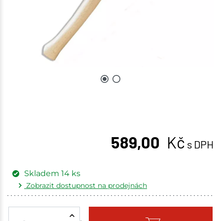
589,00
Kč
s DPH
Skladem
14
ks
Zobrazit dostupnost na prodejnách
Žďár nad Sázavou
3 ks