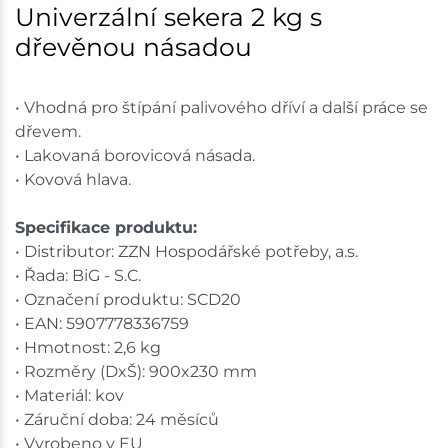
Univerzální sekera 2 kg s
Bystřice
2 ks
dřevěnou násadou
Skladem na prodejně - doručení do 7 dnů
• Vhodná pro štípání palivového dříví a další práce se
Nové Město
2 ks
dřevem.
• Lakovaná borovicová násada.
Skladem na prodejně - doručení do 7 dnů
• Kovová hlava.
Skladové množství na prodejnách je pouze orientační.
Specifikace produktu:
Ceny na prodejnách se mohou lišit od cen na e-
• Distributor: ZZN Hospodářské potřeby, a.s.
shopu.
• Řada: BiG - S.C.
• Označení produktu: SCD20
• EAN: 5907778336759
• Hmotnost: 2,6 kg
• Rozměry (DxŠ): 900x230 mm
• Materiál: kov
• Záruční doba: 24 měsíců
• Vyrobeno v EU