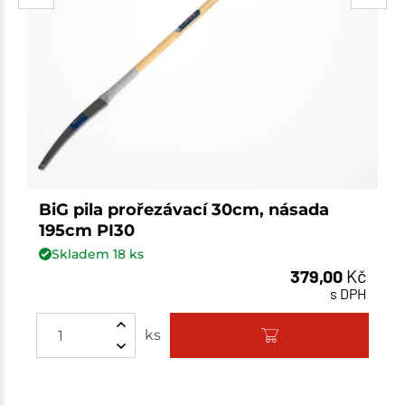
BiG pila prořezávací 30cm, násada
195cm PI30
Skladem
18
ks
379,00
Kč
s DPH
ks