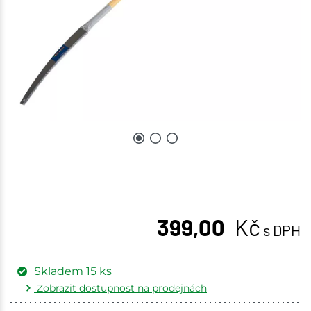
399,00
Kč
s DPH
Skladem
15
ks
Zobrazit dostupnost na prodejnách
Žďár nad Sázavou
2 ks