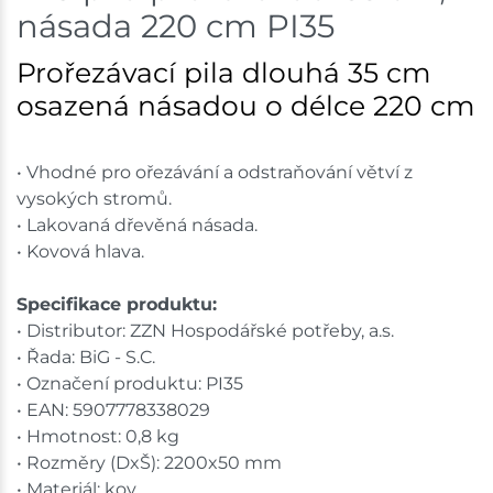
násada 220 cm PI35
Skladem na prodejně - doručení do 7 dnů
Prořezávací pila dlouhá 35 cm
Mohelnice
3 ks
osazená násadou o délce 220 cm
Skladem na prodejně - doručení do 7 dnů
• Vhodné pro ořezávání a odstraňování větví z
Nové Město
2 ks
vysokých stromů.
• Lakovaná dřevěná násada.
Skladem na prodejně - doručení do 7 dnů
• Kovová hlava.
Velká Bíteš
1 ks
Specifikace produktu:
• Distributor: ZZN Hospodářské potřeby, a.s.
Skladem na prodejně - doručení do 7 dnů
• Řada: BiG - S.C.
Skladové množství na prodejnách je pouze orientační.
• Označení produktu: PI35
Ceny na prodejnách se mohou lišit od cen na e-
• EAN: 5907778338029
shopu.
• Hmotnost: 0,8 kg
• Rozměry (DxŠ): 2200x50 mm
• Materiál: kov