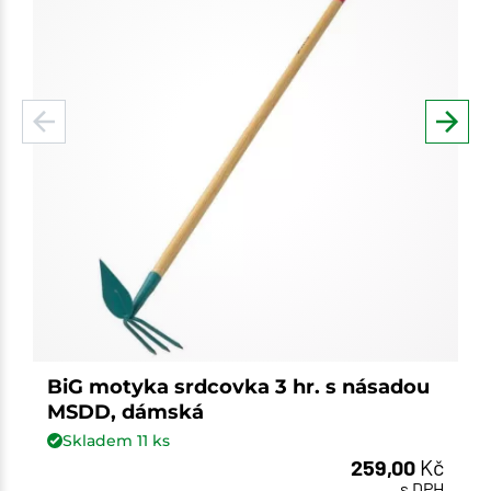
BiG motyka srdcovka 3 hr. s násadou
MSDD, dámská
Skladem
11
ks
259,00
Kč
s DPH