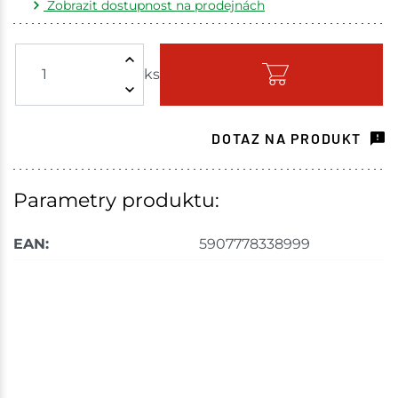
Zobrazit dostupnost na prodejnách
Žďár nad Sázavou
5 ks
ks
Skladem - ihned k odeslání
Choceň
2 ks
DOTAZ NA PRODUKT
Skladem na prodejně - doručení do 7 dnů
Havlíčkův Brod
2 ks
Parametry produktu:
Skladem na prodejně - doručení do 7 dnů
EAN:
5907778338999
Tišnov
1 ks
Skladem na prodejně - doručení do 7 dnů
Skuteč
1 ks
Skladem na prodejně - doručení do 7 dnů