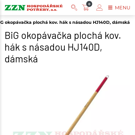
0
MENU
iG okopávačka plochá kov. hák s násadou HJ140D, dámská
BiG okopávačka plochá kov.
hák s násadou HJ140D,
dámská