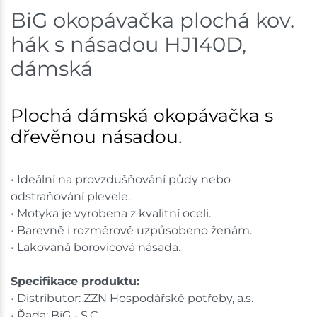
BiG okopávačka plochá kov.
Velké Meziříčí
2 ks
hák s násadou HJ140D,
Skladem na prodejně - doručení do 7 dnů
dámská
Bystřice
1 ks
Plochá dámská okopávačka s
Skladem na prodejně - doručení do 7 dnů
dřevěnou násadou.
Mohelnice
1 ks
Skladem na prodejně - doručení do 7 dnů
• Ideální na provzdušňování půdy nebo
odstraňování plevele.
Velká Bíteš
1 ks
• Motyka je vyrobena z kvalitní oceli.
• Barevně i rozměrově uzpůsobeno ženám.
Skladem na prodejně - doručení do 7 dnů
• Lakovaná borovicová násada.
Skladové množství na prodejnách je pouze orientační.
Specifikace produktu:
Ceny na prodejnách se mohou lišit od cen na e-
• Distributor: ZZN Hospodářské potřeby, a.s.
shopu.
• Řada: BiG - S.C.