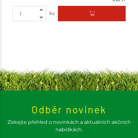
ks
Odběr novinek
Získejte přehled o novinkách a aktuálních akčních
nabídkách.