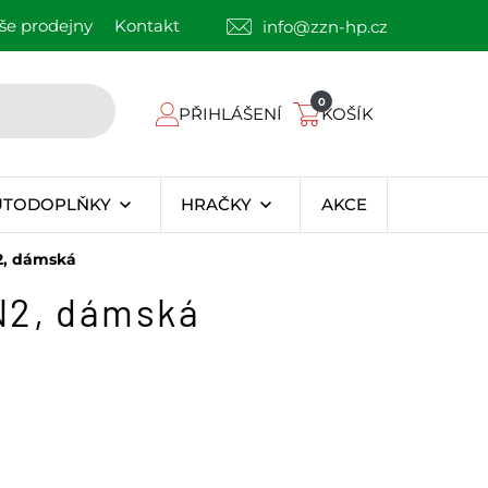
še prodejny
Kontakt
info@zzn-hp.cz
0
PŘIHLÁŠENÍ
KOŠÍK
UTODOPLŇKY
HRAČKY
AKCE
2, dámská
MN2, dámská