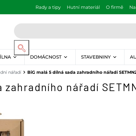
Rady a tipy
Hutní materiál
O firmě
Na
ÍLNA
DOMÁCNOST
STAVEBNINY
A
dní nářadí
BiG malá 5 dílná sada zahradního nářadí SETMN
da zahradního nářadí SET