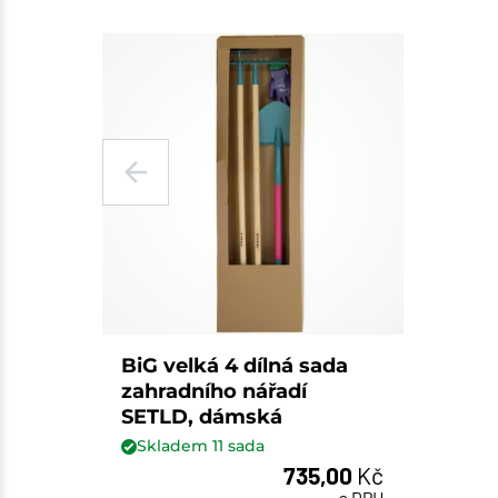
BiG velká 4 dílná sada
zahradního nářadí
SETLD, dámská
Skladem
11
sada
735,00
Kč
sada
s DPH