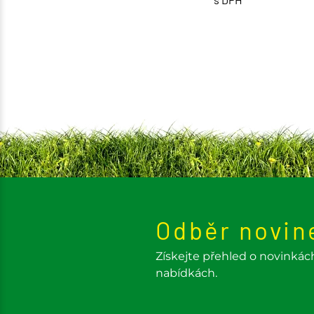
Odběr novin
Získejte přehled o novinkác
nabídkách.