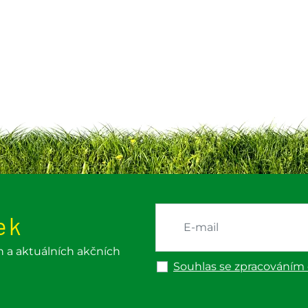
ek
h a aktuálních akčních
Souhlas se zpracováním