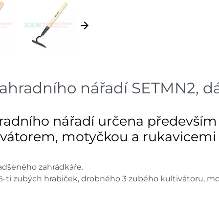
Velké Meziříčí
dnů
Sklad
Bystřice
dnů
Sklad
Mohelnice
dnů
 zahradního nářadí SETMN2, 
Sklad
Nové Město
dnů
hradního nářadí určena předevší
Sklad
Velká Bíteš
dnů
tivátorem, motyčkou a rukavicemi
Skladové množství na prodejn
Ceny na prodejnách se moho
nadšeného zahrádkáře.
 6-ti zubých hrabiček, drobného 3 zubého kultivátoru, mo