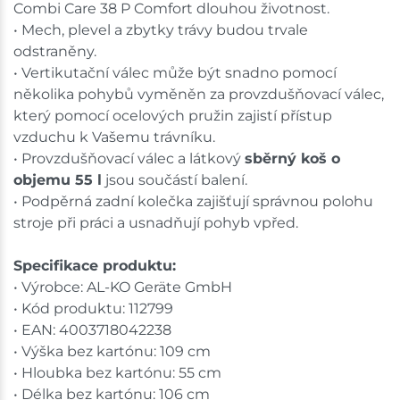
Combi Care 38 P Comfort dlouhou životnost.
• Mech, plevel a zbytky trávy budou trvale
odstraněny.
• Vertikutační válec může být snadno pomocí
několika pohybů vyměněn za provzdušňovací válec,
který pomocí ocelových pružin zajistí přístup
vzduchu k Vašemu trávníku.
• Provzdušňovací válec a látkový
sběrný koš o
objemu 55 l
jsou součástí balení.
• Podpěrná zadní kolečka zajišťují správnou polohu
stroje při práci a usnadňují pohyb vpřed.
Specifikace produktu:
• Výrobce: AL-KO Geräte GmbH
• Kód produktu: 112799
• EAN: 4003718042238
• Výška bez kartónu: 109 cm
• Hloubka bez kartónu: 55 cm
• Délka bez kartónu: 106 cm