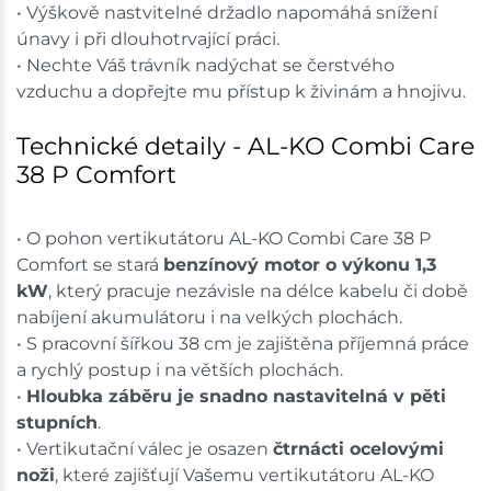
• Výškově nastvitelné držadlo napomáhá snížení
únavy i při dlouhotrvající práci.
• Nechte Váš trávník nadýchat se čerstvého
vzduchu a dopřejte mu přístup k živinám a hnojivu.
Technické detaily - AL-KO Combi Care
38 P Comfort
• O pohon vertikutátoru AL-KO Combi Care 38 P
Comfort se stará
benzínový motor o výkonu 1,3
kW
, který pracuje nezávisle na délce kabelu či době
nabíjení akumulátoru i na velkých plochách.
• S pracovní šířkou 38 cm je zajištěna příjemná práce
a rychlý postup i na větších plochách.
•
Hloubka záběru je snadno nastavitelná v pěti
stupních
.
• Vertikutační válec je osazen
čtrnácti ocelovými
noži
, které zajišťují Vašemu vertikutátoru AL-KO