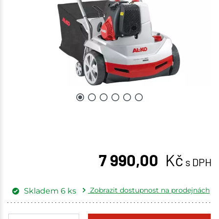
7 990,00
Kč
s DPH
Zobrazit dostupnost na prodejnách
Skladem
6
ks
Žďár nad Sázavou
3 ks