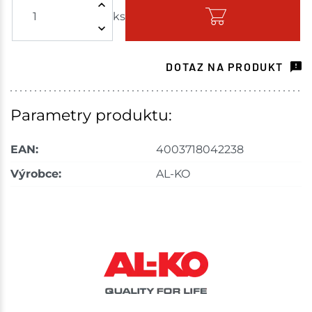
ks
Skladem - ihned k odeslání
Choceň
1 ks
DOTAZ NA PRODUKT
Skladem na prodejně - doručení do 7 dnů
Bystřice
1 ks
Parametry produktu:
Skladem na prodejně - doručení do 7 dnů
EAN:
4003718042238
Nové Město
1 ks
Výrobce:
AL-KO
Skladem na prodejně - doručení do 7 dnů
Skladové množství na prodejnách je pouze orientační.
Ceny na prodejnách se mohou lišit od cen na e-
shopu.