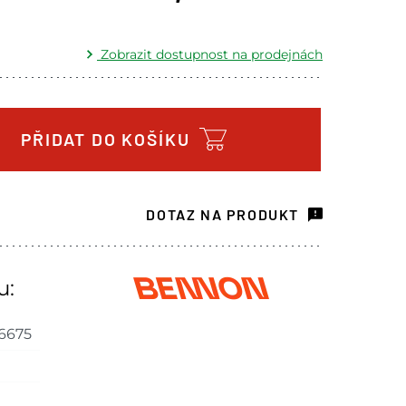
Zobrazit dostupnost na prodejnách
Skladem - ihned k odeslání
1 pár
ách je pouze orientační.
PŘIDAT DO KOŠÍKU
u lišit od cen na e-shopu.
DOTAZ NA PRODUKT
u:
6675