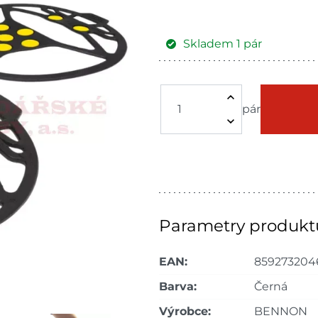
Skladem
1
pár
Žďár nad Sázavou
Skladové množství na prodejn
pár
Ceny na prodejnách se moho
Parametry produkt
EAN:
859273204
Barva:
Černá
Výrobce:
BENNON