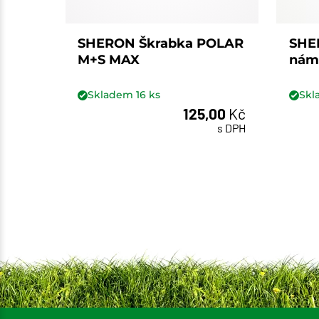
SHERON Škrabka POLAR
SHE
M+S MAX
nám
Skladem
16
ks
Sk
125,00
Kč
ks
s DPH