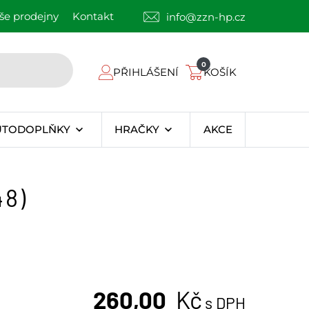
še prodejny
Kontakt
info@zzn-hp.cz
0
PŘIHLÁŠENÍ
KOŠÍK
UTODOPLŇKY
HRAČKY
AKCE
48)
260,00
Kč
s DPH