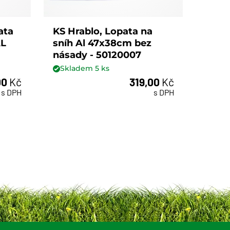
ata
KS Hrablo, Lopata na
AGRO
AL
sníh Al 47x38cm bez
posy
násady - 50120007
Skladem
5
ks
Skl
00
Kč
319,00
Kč
ks
s DPH
s DPH