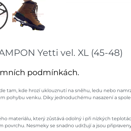
ON Yetti vel. XL (45-48)
 zimních podmínkách.
tam, kde hrozí uklouznutí na sněhu, ledu nebo namrzlé
i běžném pohybu venku. Díky jednoduchému nasazení a spol
ho materiálu, který zůstává odolný i při nízkých teplo
zkém povrchu. Nesmeky se snadno udržují a jsou připraven