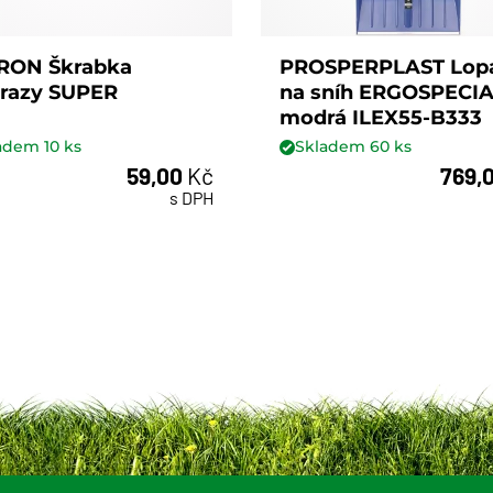
RON Škrabka
PROSPERPLAST Lop
razy SUPER
na sníh ERGOSPECI
modrá ILEX55-B333
ladem
10
ks
Skladem
60
ks
59,00
Kč
769,
ks
ks
s DPH