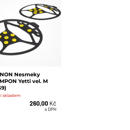
NON Nesmeky
PON Yetti vel. M
39)
í skladem
260,00
Kč
s DPH