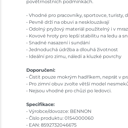
povětrnostních podmínkách.
• Vhodné pro pracovníky, sportovce, turisty, d
• Pevně drží na obuvi a nesklouzávají
• Odolný pryžový materiál použitelný i v mra
• Kovové hroty pro lepší stabilitu na ledu a 
• Snadné nasazení i sundání
• Jednoduchá údržba a dlouhá životnost
• Ideální pro zimu, náledí a kluzké povrchy
Doporučení:
• Čistit pouze mokrým hadříkem, neprát v pr
• Pro zimní obuv zvolte větší model nesmeků
• Nejsou vhodné pro chůzi po ledovci.
Specifikace:
• Výrobce/dovozce: BENNON
• Číslo produktu: 0154000060
• EAN: 8592732046675