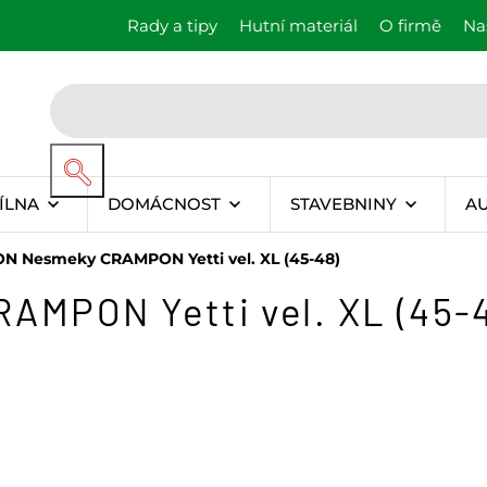
Rady a tipy
Hutní materiál
O firmě
Na
ÍLNA
DOMÁCNOST
STAVEBNINY
A
N Nesmeky CRAMPON Yetti vel. XL (45-48)
MPON Yetti vel. XL (45-