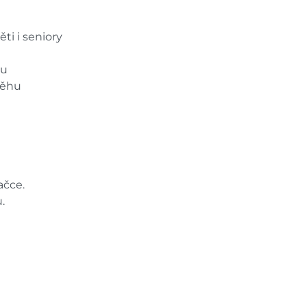
ěti i seniory
zu
sněhu
ačce.
.