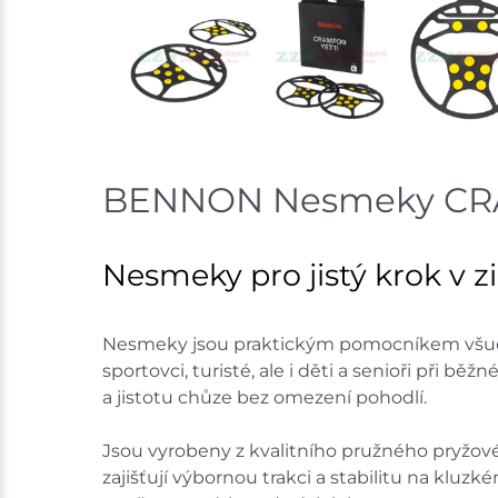
BENNON Nesmeky CRAMP
Nesmeky pro jistý krok v
Nesmeky jsou praktickým pomocníkem všude 
sportovci, turisté, ale i děti a senioři př
a jistotu chůze bez omezení pohodlí.
Jsou vyrobeny z kvalitního pružného pryžové
zajišťují výbornou trakci a stabilitu na klu