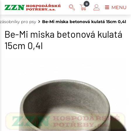
0
MENU
 zásobníky pro psy
Be-Mi miska betonová kulatá 15cm 0,4l
Be-Mi miska betonová kulatá
15cm 0,4l