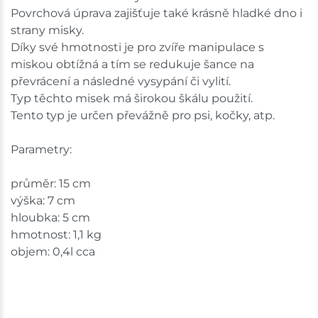
Povrchová úprava zajišťuje také krásně hladké dno i
strany misky.
Skladové množství na prodejnách je pouze orientační.
Díky své hmotnosti je pro zvíře manipulace s
Ceny na prodejnách se mohou lišit od cen na e-
shopu.
miskou obtížná a tím se redukuje šance na
převrácení a následné vysypání či vylití.
Typ těchto misek má širokou škálu použití.
Tento typ je určen převážně pro psi, kočky, atp.
Parametry:
průměr: 15 cm
výška: 7 cm
hloubka: 5 cm
hmotnost: 1,1 kg
objem: 0,4l cca