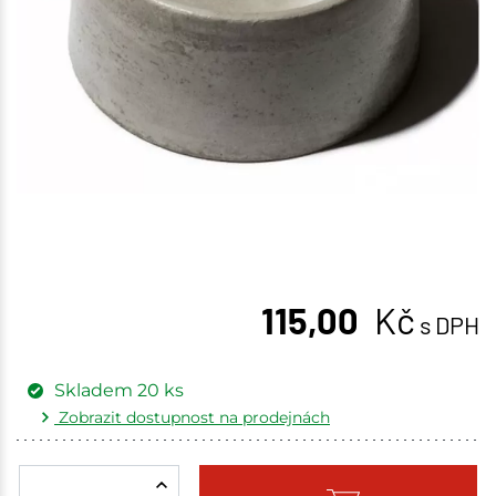
115,00
Kč
s DPH
Skladem
20
ks
Zobrazit dostupnost na prodejnách
Žďár nad Sázavou
3 ks