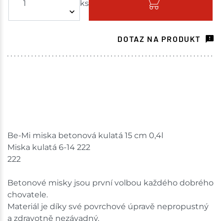
ks
Skladem - ihned k odeslání
Havlíčkův Brod
5 ks
DOTAZ NA PRODUKT
Skladem na prodejně - doručení do 7 dnů
Tišnov
3 ks
Skladem na prodejně - doručení do 7 dnů
Mohelnice
6 ks
Skladem na prodejně - doručení do 7 dnů
Be-Mi miska betonová kulatá 15 cm 0,4l
Miska kulatá 6-14 222
Nové Město
1 ks
222
Skladem na prodejně - doručení do 7 dnů
Betonové misky jsou první volbou každého dobrého
chovatele.
Velká Bíteš
2 ks
Materiál je díky své povrchové úpravě nepropustný
a zdravotně nezávadný.
Skladem na prodejně - doručení do 7 dnů