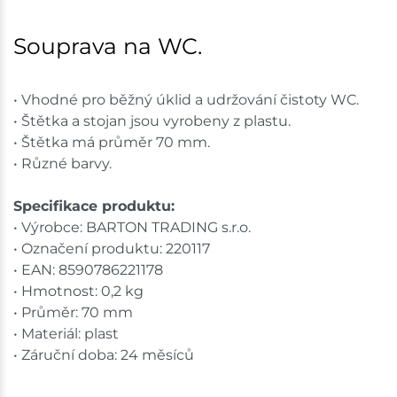
Mohelnice
2 ks
Souprava na WC.
Skladem na prodejně - doručení do 7 dnů
• Vhodné pro běžný úklid a udržování čistoty WC.
Nové Město
3 ks
• Štětka a stojan jsou vyrobeny z plastu.
• Štětka má průměr 70 mm.
Skladem na prodejně - doručení do 7 dnů
• Různé barvy.
Velká Bíteš
1 ks
Specifikace produktu:
• Výrobce: BARTON TRADING s.r.o.
Skladem na prodejně - doručení do 7 dnů
• Označení produktu: 220117
• EAN: 8590786221178
Skladové množství na prodejnách je pouze orientační.
• Hmotnost: 0,2 kg
Ceny na prodejnách se mohou lišit od cen na e-
shopu.
• Průměr: 70 mm
• Materiál: plast
• Záruční doba: 24 měsíců