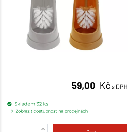
59,00
Kč
s DPH
Skladem
32
ks
Zobrazit dostupnost na prodejnách
Žďár nad Sázavou
4 ks