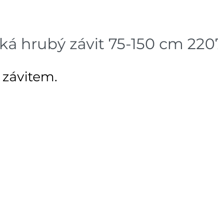
Bystřice
dnů
Skla
Mohelnice
ká hrubý závit 75-150 cm 220
dnů
Skla
Nové Město
dnů
 závitem.
Skladové množství na prodejn
Ceny na prodejnách se moho