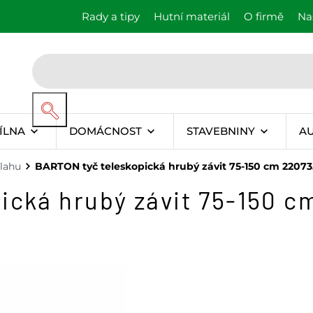
Rady a tipy
Hutní materiál
O firmě
Na
ÍLNA
DOMÁCNOST
STAVEBNINY
A
lahu
BARTON tyč teleskopická hrubý závit 75-150 cm 22073
ická hrubý závit 75-150 c