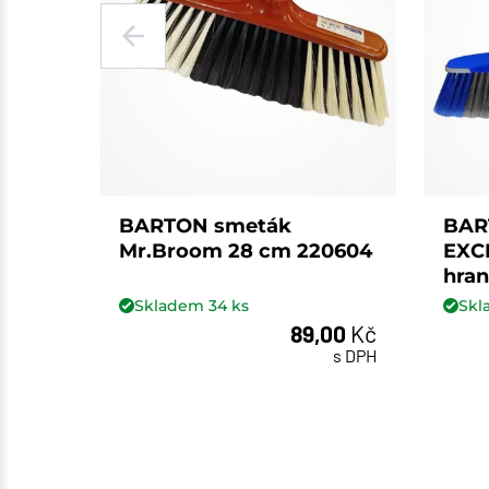
BARTON smeták
BAR
Mr.Broom 28 cm 220604
EXC
hra
Skladem
34
ks
Sk
89,00
Kč
ks
s DPH