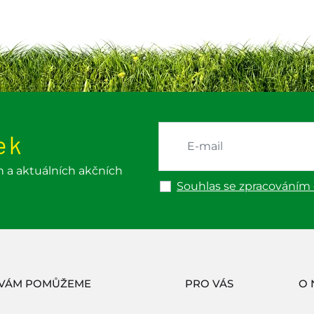
ek
h a aktuálních akčních
Souhlas se zpracováním
 VÁM POMŮŽEME
PRO VÁS
O 