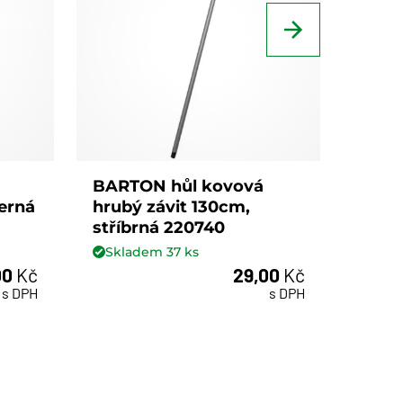
BARTON hůl kovová
BART
černá
hrubý závit 130cm,
hrubý
stříbrná 220740
imit
Skladem
37
ks
Skl
00
Kč
29,00
Kč
ks
s DPH
s DPH