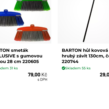
TON smeták
BARTON hůl kovová
LUSIVE s gumovou
hrubý závit 130cm, 
nou 28 cm 220605
220744
ladem
31
ks
Skladem
55
ks
79,00
Kč
29,
ks
ks
s DPH