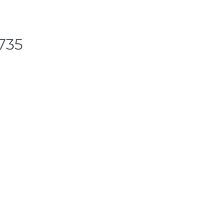
1 ks
dem na prodejně - doručení do 7
3 ks
735
dem na prodejně - doručení do 7
2 ks
ách je pouze orientační.
u lišit od cen na e-shopu.