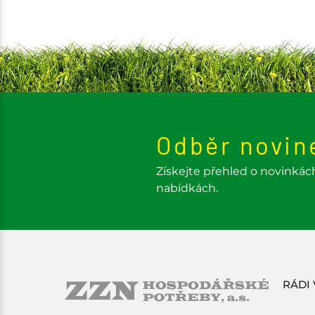
Odběr novin
Získejte přehled o novinkác
nabídkách.
RÁDI