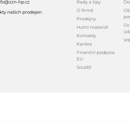
nfo@zzn-hp.cz
Rady a tipy
Do
O firmě
Ob
kty našich prodejen
po
Prodejny
Oc
Hutní materiál
úd
Kontakty
Vrá
Kariéra
Finanční podpora
EU
Soutěž