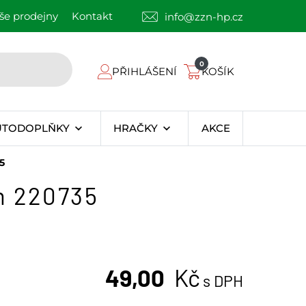
še prodejny
Kontakt
info@zzn-hp.cz
0
PŘIHLÁŠENÍ
KOŠÍK
UTODOPLŇKY
HRAČKY
AKCE
5
m 220735
49,00
Kč
s DPH