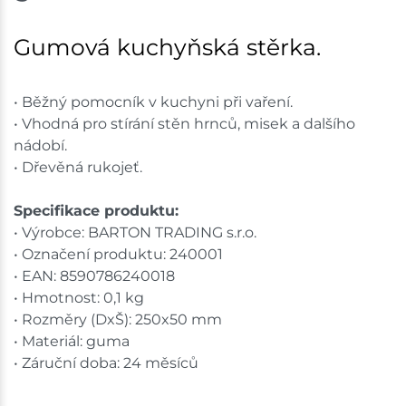
Nové Město
22 ks
Gumová kuchyňská stěrka.
Skladem na prodejně - doručení do 7 dnů
• Běžný pomocník v kuchyni při vaření.
Skladové množství na prodejnách je pouze orientační.
• Vhodná pro stírání stěn hrnců, misek a dalšího
Ceny na prodejnách se mohou lišit od cen na e-
nádobí.
shopu.
• Dřevěná rukojeť.
Specifikace produktu:
• Výrobce: BARTON TRADING s.r.o.
• Označení produktu: 240001
• EAN: 8590786240018
• Hmotnost: 0,1 kg
• Rozměry (DxŠ): 250x50 mm
• Materiál: guma
• Záruční doba: 24 měsíců