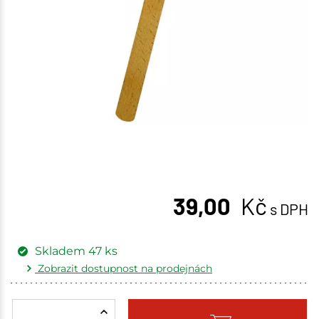
39,00
Kč
s DPH
Skladem
47
ks
Zobrazit dostupnost na prodejnách
Žďár nad Sázavou
2 ks