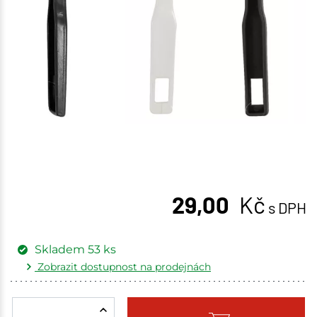
29,00
Kč
s DPH
Skladem
53
ks
Zobrazit dostupnost na prodejnách
Žďár nad Sázavou
5 ks