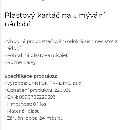
Mohelnice
2 ks
Plastový kartáč na umývání
nádobí.
Skladem na prodejně - doručení do 7 dnů
Nové Město
7 ks
• Vhodné pro odstraňování odolnějších nečistot z
nádobí.
Skladem na prodejně - doručení do 7 dnů
• Pohodlná plastová rukojeť.
• Různé barvy.
Velká Bíteš
2 ks
Specifikace produktu:
Skladem na prodejně - doručení do 7 dnů
• Výrobce: BARTON TRADING s.r.o.
Skladové množství na prodejnách je pouze orientační.
• Označení produktu: 220039
Ceny na prodejnách se mohou lišit od cen na e-
• EAN: 8590786220393
shopu.
• Hmotnost: 0,1 kg
• Materiál: plast
• Záruční doba: 24 měsíců