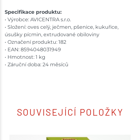
Ceny na prodejnách se mohou lišit od cen na e-
shopu.
Specifikace produktu:
• Výrobce: AVICENTRA s.r.o.
• Složení: oves celý, ječmen, pšenice, kukuřice,
úsušky pícmin, extrudované obiloviny
• Označení produktu: 182
• EAN: 8594048031949
• Hmotnost: 1 kg
• Záruční doba: 24 měsíců
SOUVISEJÍCÍ POLOŽKY