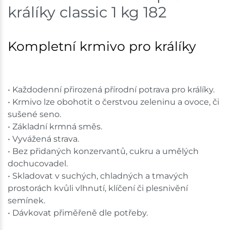
králíky classic 1 kg 182
Skladem na prodejně - doručení do 7 dnů
Bystřice
20 ks
Kompletní krmivo pro králíky
Skladem na prodejně - doručení do 7 dnů
Mohelnice
3 ks
• Každodenní přirozená přírodní potrava pro králíky.
• Krmivo lze obohotit o čerstvou zeleninu a ovoce, či
Skladem na prodejně - doručení do 7 dnů
sušené seno.
• Základní krmná směs.
Nové Město
10 ks
• Vyvážená strava.
• Bez přidaných konzervantů, cukru a umělých
Skladem na prodejně - doručení do 7 dnů
dochucovadel.
• Skladovat v suchých, chladných a tmavých
Velká Bíteš
4 ks
prostorách kvůli vlhnutí, klíčení či plesnivění
Skladem na prodejně - doručení do 7 dnů
semínek.
• Dávkovat přiměřeně dle potřeby.
Skladové množství na prodejnách je pouze orientační.