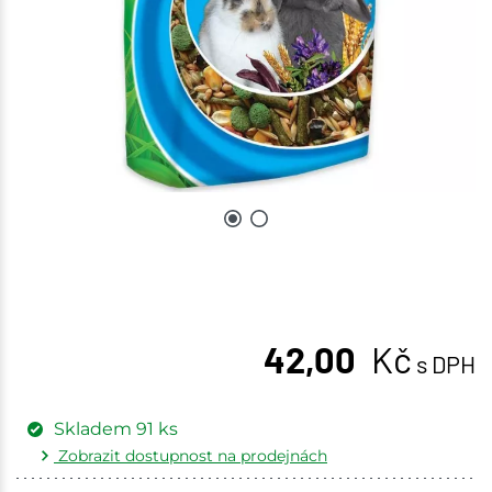
42,00
Kč
s DPH
Skladem
91
ks
Zobrazit dostupnost na prodejnách
Žďár nad Sázavou
1 ks