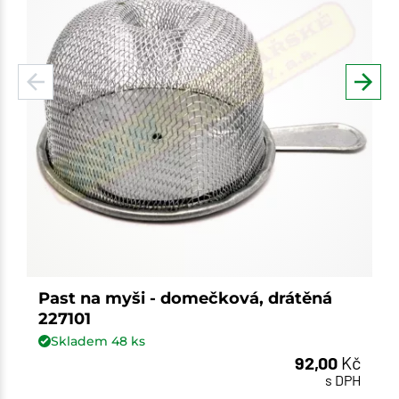
Past na myši - domečková, drátěná
227101
Skladem
48
ks
92,00
Kč
s DPH