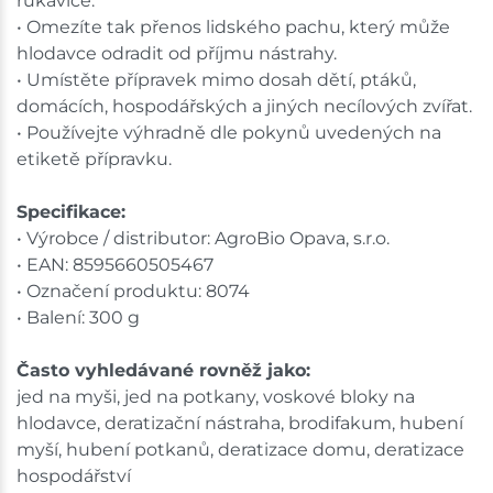
rukavice.
• Omezíte tak přenos lidského pachu, který může
hlodavce odradit od příjmu nástrahy.
• Umístěte přípravek mimo dosah dětí, ptáků,
domácích, hospodářských a jiných necílových zvířat.
• Používejte výhradně dle pokynů uvedených na
etiketě přípravku.
Specifikace:
• Výrobce / distributor: AgroBio Opava, s.r.o.
• EAN: 8595660505467
• Označení produktu: 8074
• Balení: 300 g
Často vyhledávané rovněž jako:
jed na myši, jed na potkany, voskové bloky na
hlodavce, deratizační nástraha, brodifakum, hubení
myší, hubení potkanů, deratizace domu, deratizace
hospodářství