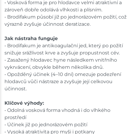
• Vosková forma je pro hlodavce velmi atraktivní a
zároveň dobře odolává vlhkosti a plísním.
• Brodifakum působí již po jednorázovém požití, což
výrazně zvyšuje účinnost deratizace.
Jak nástraha funguje
• Brodifakum je antikoagulační jed, který po požití
snižuje srážlivost krve a zvyšuje propustnost cév.
• Zasažený hlodavec hyne následkem vnitřního
vykrvácení, obvykle během několika dnů.
• Opožděný účinek (4–10 dní) omezuje podezření
hlodavců vůči nástraze a zvyšuje její celkovou
účinnost.
Klíčové výhody:
• Odolná vosková forma vhodná i do vlhkého
prostředí
• Účinek již po jednorázovém požití
• Vysoká atraktivita pro myši i potkany