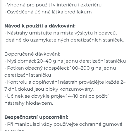
• Vhodná pro použití v interiéru i exteriéru
• Osvědčená účinná látka brodifakum
Návod k použití a dávkování:
• Nástrahy umísťujte na místa výskytu hlodavců,
ideálně do uzamykatelných deratizačních staniček.
Doporučené dávkování:
• Myš domácí: 20–40 g na jednu deratizační staničku
• Potkan obecný (dospělec): 100–200 g na jednu
deratizační staničku
• Kontrolu a doplňování nástrah provádějte každé 2–
7 dní, dokud jsou bloky konzumovány.
• Účinek se obvykle projeví 4–10 dní po požití
nástrahy hlodavcem.
Bezpečnostní upozornění:
• Při manipulaci vždy používejte ochranné gumové