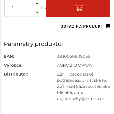
ks
Skladem - ihned k odeslání
Skuteč
3 ks
DOTAZ NA PRODUKT
Skladem na prodejně - doručení do 7 dnů
Skladové množství na prodejnách je pouze orientační.
Parametry produktu:
Ceny na prodejnách se mohou lišit od cen na e-
shopu.
EAN:
3830050609055
Výrobce:
AGROBIO OPAVA
Distributor:
ZZN Hospodářské
potřeby, a.s., Jihlavská 16,
Žďár nad Sázavou, tel.: 566
618 566, e-mail:
objednavky@zzn-hp.cz;