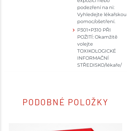
expozici nebo
podezření na ni:
Vyhledejte lékařskou
pomoc/ošetření.
P301+P310 PŘI
POŽITÍ: Okamžitě
volejte
TOXIKOLOGICKÉ
INFORMAČNÍ
STŘEDISKO/lékaře/
PODOBNÉ POLOŽKY