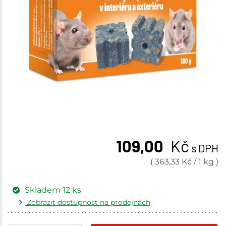
109,00
Kč
s DPH
(
363,33
Kč
/
1 kg
)
Skladem
12
ks
Zobrazit dostupnost na prodejnách
Žďár nad Sázavou
9 ks