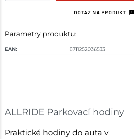
Havlíčkův Brod
5 ks
DOTAZ NA PRODUKT
Skladem na prodejně - doručení do 7 dnů
Velké Meziříčí
2 ks
Parametry produktu:
Skladem na prodejně - doručení do 7 dnů
EAN:
8711252036533
Mohelnice
2 ks
Skladem na prodejně - doručení do 7 dnů
Skladové množství na prodejnách je pouze orientační.
Ceny na prodejnách se mohou lišit od cen na e-
shopu.
ALLRIDE Parkovací hodiny
Praktické hodiny do auta v