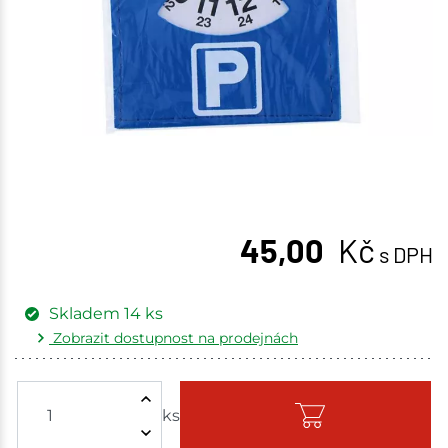
45,00
Kč
s DPH
Skladem
14
ks
Zobrazit dostupnost na prodejnách
Žďár nad Sázavou
5 ks
ks
Skladem - ihned k odeslání