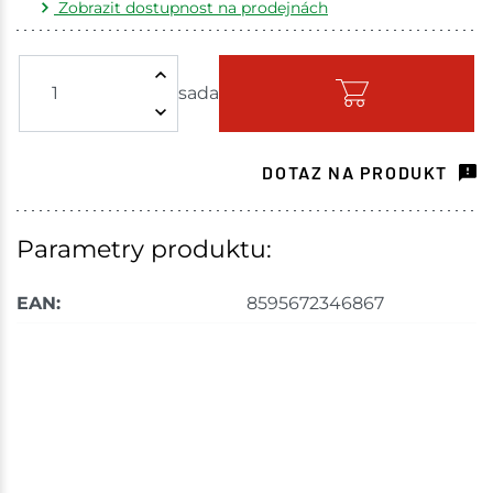
Zobrazit dostupnost na prodejnách
Žďár nad Sázavou
4 sada
sada
Skladem - ihned k odeslání
Bystřice
1 sada
DOTAZ NA PRODUKT
Skladem na prodejně - doručení do 7 dnů
Skladové množství na prodejnách je pouze orientační.
Parametry produktu:
Ceny na prodejnách se mohou lišit od cen na e-
shopu.
EAN:
8595672346867