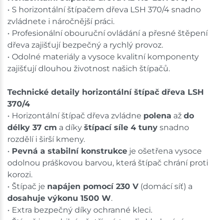
• S horizontální štípačem dřeva LSH 370/4 snadno
zvládnete i náročnější práci.
• Profesionální obouruční ovládání a přesné štěpení
dřeva zajišťují bezpečný a rychlý provoz.
• Odolné materiály a vysoce kvalitní komponenty
zajišťují dlouhou životnost našich štípačů.
Technické detaily horizontální štípač dřeva LSH
370/4
• Horizontální štípač dřeva zvládne
polena
až
do
délky 37 cm
a díky
štípací síle 4 tuny
snadno
rozdělí i širší kmeny.
•
Pevná a stabilní konstrukce
je ošetřena vysoce
odolnou práškovou barvou, která štípač chrání proti
korozi.
• Štípač je
napájen pomocí 230 V
(domácí síť) a
dosahuje výkonu 1500 W
.
• Extra bezpečný díky ochranné kleci.