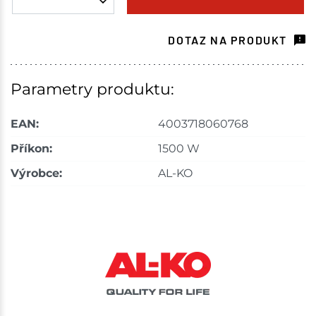
Skladové množství na prodejnách je pouze orientační.
Ceny na prodejnách se mohou lišit od cen na e-
DOTAZ NA PRODUKT
shopu.
Parametry produktu:
EAN:
4003718060768
Příkon:
1500 W
Výrobce:
AL-KO