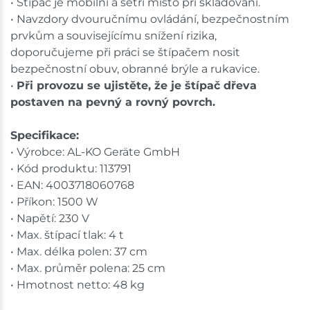
• Štípač je mobilní a šetří místo při skladování.
• Navzdory dvouručnímu ovládání, bezpečnostním
prvkům a souvisejícímu snížení rizika,
doporučujeme při práci se štípačem nosit
bezpečnostní obuv, obranné brýle a rukavice.
•
Při provozu se ujistěte, že je štípač dřeva
postaven na pevný a rovný povrch.
Specifikace:
• Výrobce: AL-KO Geräte GmbH
• Kód produktu: 113791
• EAN: 4003718060768
• Příkon: 1500 W
• Napětí: 230 V
• Max. štípací tlak: 4 t
• Max. délka polen: 37 cm
• Max. průměr polena: 25 cm
• Hmotnost netto: 48 kg