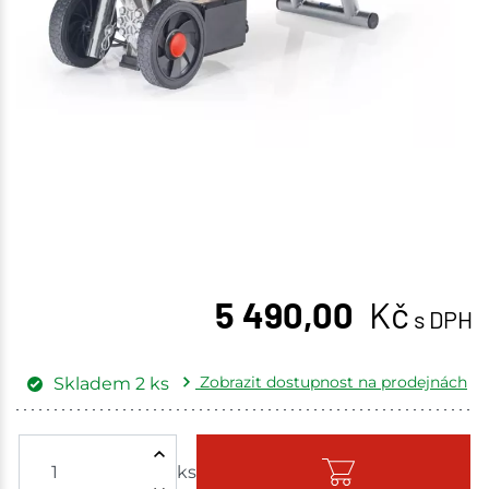
5 490,00
Kč
s DPH
Zobrazit dostupnost na prodejnách
Skladem
2
ks
Žďár nad Sázavou
2 ks
ks
Skladem - ihned k odeslání