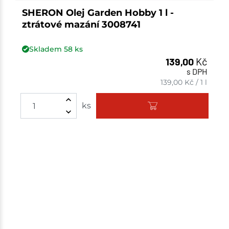
SHERON Olej Garden Hobby 1 l -
ztrátové mazání 3008741
Skladem
58
ks
139,00
Kč
s DPH
139,00
Kč
/
1 l
Množství
ks