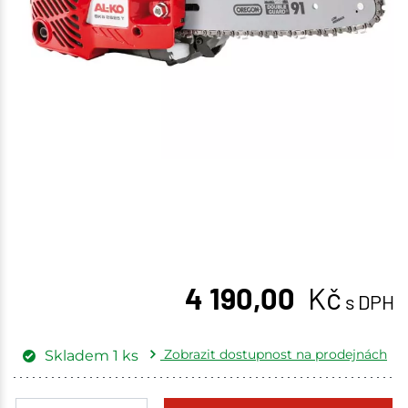
4 190,00
Kč
s DPH
Zobrazit dostupnost na prodejnách
Skladem
1
ks
Žďár nad Sázavou
1 ks