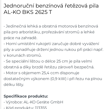
Jednoruční benzínová řetězová pila
AL-KO BKS 2625 T
• Jedinečná lehká a obratná motorová benzínová
pila pro arboristiku, prořezávání stromů a lehké
práce na zahradě.
• Horní umístění rukojeti zaručuje dobré vyvážení
pily a usnadňuje držení jednou rukou při práci např.
v korunách stromů.
• Se speciální lištou o délce 25 cm je pila velmi
obratná a díky brzdě řetězu zároveň bezpečná.
• Motor s objemem 25,4 ccm disponuje
dostatečným výkonem (0,9 kW) i při řezu na plnou
délku lišty.
Specifikace produktu:
• Výrobce: AL-KO Geräte GmbH
• Kód produktu: 113355