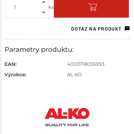
ks
Skladem - ihned k odeslání
Skladové množství na prodejnách je pouze orientační.
Ceny na prodejnách se mohou lišit od cen na e-
DOTAZ NA PRODUKT
shopu.
Parametry produktu:
EAN:
4003718055993
Výrobce:
AL-KO