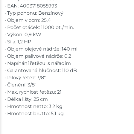
• EAN: 4003718055993
• Typ pohonu: Benzínový
• Objem v ccm: 25,4
• Počet otáček: 11000 ot./min.
• Výkon: 0,9 kW
• Síla: 1,2 HP
• Objem olejové nádrže: 140 ml
• Objem palivové nádrže: 0,2 l
• Napínání řetězu: s nářadím
• Garantovaná hlučnost: 110 dB
• Pilový řetěz: 3/8"
• Členění: 3/8"
• Max. rychlost řetězu: 21
• Délka lišty: 25 cm
• Hmotnost netto: 3,2 kg
• Hmotnost brutto: 5,1 kg