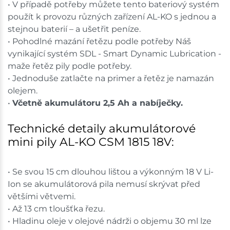
• V případě potřeby můžete tento bateriový systém
použít k provozu různých zařízení AL-KO s jednou a
stejnou baterií – a ušetřit peníze.
• Pohodlné mazání řetězu podle potřeby Náš
vynikající systém SDL - Smart Dynamic Lubrication -
maže řetěz pily podle potřeby.
• Jednoduše zatlačte na primer a řetěz je namazán
olejem.
•
Včetně akumulátoru 2,5 Ah a nabíječky.
Technické detaily akumulátorové
mini pily AL-KO CSM 1815 18V:
• Se svou 15 cm dlouhou lištou a výkonným 18 V Li-
Ion se akumulátorová pila nemusí skrývat před
většími větvemi.
• Až 13 cm tloušťka řezu.
• Hladinu oleje v olejové nádrži o objemu 30 ml lze