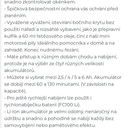
snadno zkontrolovat okénkem.
• Špičková bezpečnostní ochrana vás ochrání před
zraněním.
• Vyvážené vyvážení, otevírání bočního krytu bez
použití nářadí a rozsáhlé vybavení, jako je přepravní
kufřík a 60 ml řetězového oleje, činí z naší mini
motorové pily ideálního pomocníka v domě a na
zahradě. Konec nudnému řezání.
• Máte přístup k různým dobám chodu a nabíjení,
protože je na výběr ze čtyř různých velikostí
akumulátorů.
• Můžete si vybrat mezi 2,5 / 4 / 5 a 6 Ah. Akumulátor
se dobíjí mezi 60 a 130 minutami. (V závislosti na
kapacitě).
• Pro ještě rychlejší nabíjení lze použít i
rychlonabíječku baterií (FC100 Li).
• Li-Ion akumulátor je velmi odolný, nenáročný na
údržbu a snadno a pohodlně se nabíjí každý bez
samovybíjení nebo paměťového efektu.