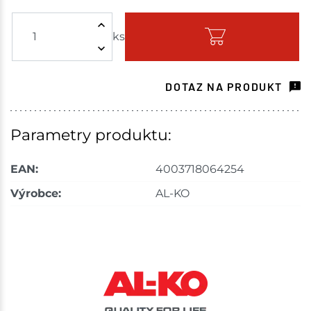
Žďár nad Sázavou
2 ks
ks
Skladem - ihned k odeslání
Choceň
1 ks
DOTAZ NA PRODUKT
Skladem na prodejně - doručení do 7 dnů
Tišnov
1 ks
Parametry produktu:
Skladem na prodejně - doručení do 7 dnů
EAN:
4003718064254
Skuteč
1 ks
Výrobce:
AL-KO
Skladem na prodejně - doručení do 7 dnů
Velké Meziříčí
1 ks
Skladem na prodejně - doručení do 7 dnů
Mohelnice
1 ks