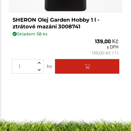
SHERON Olej Garden Hobby 1 l -
ztrátové mazání 3008741
Skladem
58
ks
139,00
Kč
s DPH
139,00
Kč
/
1 l
ks