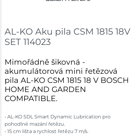
Skladem na prodejně - doručení do 7 dnů
Nové Město
1 ks
AL-KO Aku pila CSM 1815 18V
SET 114023
Skladem na prodejně - doručení do 7 dnů
Skladové množství na prodejnách je pouze orientační.
Mimořádně šikovná -
Ceny na prodejnách se mohou lišit od cen na e-
shopu.
akumulátorová mini řetězová
pila AL-KO CSM 1815 18 V BOSCH
HOME AND GARDEN
COMPATIBLE.
• AL-KO SDL Smart Dynamic Lubrication pro
pohodlné mazání řetězu.
• 15 cm lišta a rychlost řetězu 7 m/s.