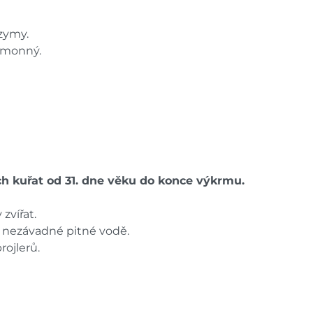
nzymy.
amonný.
h kuřat od 31. dne věku do konce výkrmu.
zvířat.
ně nezávadné pitné vodě.
ojlerů.