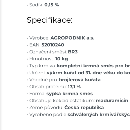
• Sodík:
0,15 %
Specifikace:
• Výrobce:
AGROPODNIK a.s.
• EAN:
52010240
• Označení směsi:
BR3
• Hmotnost:
10 kg
• Typ krmiva:
kompletní krmná směs pro br
• Určení:
výkrm kuřat od 31. dne věku do 
• Vhodné pro:
brojlerová kuřata
• Obsah proteinu:
17,1 %
• Forma:
sypká krmná směs
• Obsahuje kokcidiostatikum:
maduramicin
• Země původu:
Česká republika
• Vyrobeno podle
schválených krmivářskýc