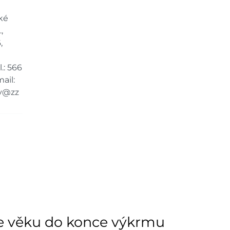
dem na prodejně - doručení do 7
9 ks
ké
,
,
dem na prodejně - doručení do 7
10 ks
.: 566
dem na prodejně - doručení do 7
ail:
6 ks
y@zz
ách je pouze orientační.
u lišit od cen na e-shopu.
ne věku do konce výkrmu