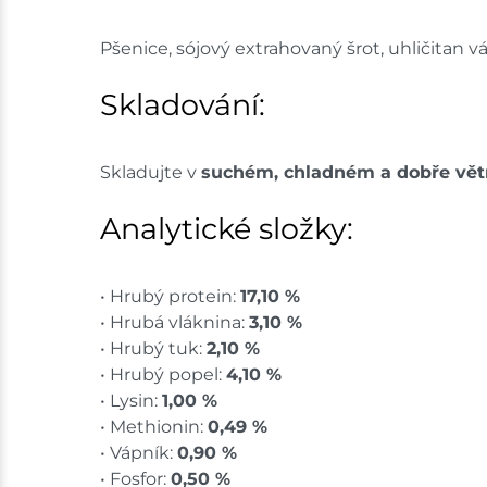
Pšenice, sójový extrahovaný šrot, uhličitan 
Skladování:
Skladujte v
suchém, chladném a dobře vět
Analytické složky:
• Hrubý protein:
17,10 %
• Hrubá vláknina:
3,10 %
• Hrubý tuk:
2,10 %
• Hrubý popel:
4,10 %
• Lysin:
1,00 %
• Methionin:
0,49 %
• Vápník:
0,90 %
• Fosfor:
0,50 %