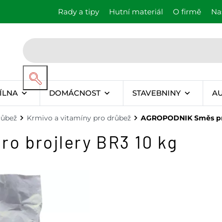
Rady a tipy
Hutní materiál
O firmě
Na
ÍLNA
DOMÁCNOST
STAVEBNINY
A
růbež
Krmivo a vitamíny pro drůbež
AGROPODNIK Směs pro
o brojlery BR3 10 kg