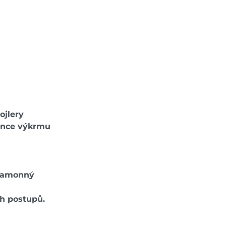
ojlery
konce výkrmu
 amonný
h postupů.