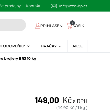
še prodejny
Kontakt
info@zzn-hp.cz
0
PŘIHLÁŠENÍ
KOŠÍK
UTODOPLŇKY
HRAČKY
AKCE
 brojlery BR3 10 kg
149,00
Kč
s DPH
(
14,90
Kč
/
1 kg
)