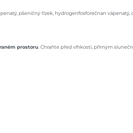
vápenatý, pšeničný řízek, hydrogenfosforečnan vápenatý, 
raném prostoru
. Chraňte před vlhkostí, přímým slunečn