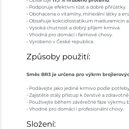
• Obsahuje
17,1 % hrubého proteinu
.
• Podporuje efektivní růst a dobré přírůstky.
• Obohacena o vitamíny, minerální látky a e
• Obsahuje kokcidiostatikum maduramicin 
• Vysoká chutnost a dobrý příjem krmiva.
• Vhodná pro domácí i farmové chovy.
• Vyrobeno v České republice.
Způsoby použití:
Směs BR3 je určena pro výkrm brojlerovýc
• Podávejte jako jediné krmivo podle potřeby 
• Zajistěte stálý přístup k čerstvé a zdravot
• Používejte během závěrečné fáze výkrmu br
• Vhodné pro domácí i profesionální chovy.
Složení: