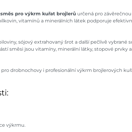
směs pro výkrm kuřat brojlerů
určená pro závěrečnou 
kovin, vitamínů a minerálních látek podporuje efektivní 
loviny, sójový extrahovaný šrot a další pečlivě vybrané s
částí směsi jsou vitamíny, minerální látky, stopové prvky
 pro drobnochovy i profesionální výkrm brojlerových ku
ti:
nce výkrmu.