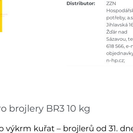
Distributor:
ZZN
Skla
Mohelnice
Hospodářs
dnů
potřeby, a.s.
Jihlavská 16
Skla
Nové Město
dnů
Žďár nad
Sázavou, tel
Skla
618 566, e-m
Velká Bíteš
dnů
objednavk
n-hp.cz;
Skladové množství na prodejn
Ceny na prodejnách se moho
brojlery BR3 10 kg
 výkrm kuřat – brojlerů od 31. d