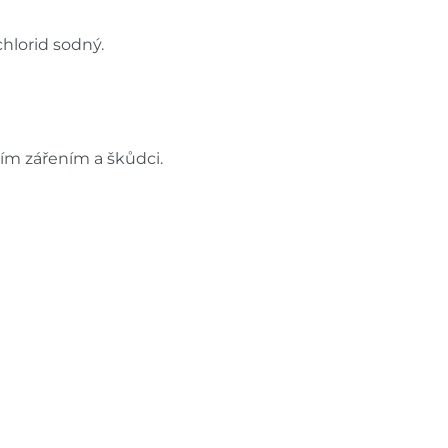
chlorid sodný.
ím zářením a škůdci.