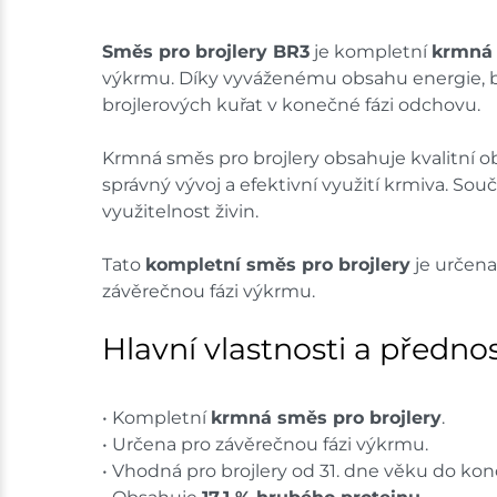
Směs pro brojlery BR3
je kompletní
krmná 
výkrmu. Díky vyváženému obsahu energie, bíl
brojlerových kuřat v konečné fázi odchovu.
Krmná směs pro brojlery obsahuje kvalitní obi
správný vývoj a efektivní využití krmiva. Sou
využitelnost živin.
Tato
kompletní směs pro brojlery
je určena
závěrečnou fázi výkrmu.
Hlavní vlastnosti a přednos
• Kompletní
krmná směs pro brojlery
.
• Určena pro závěrečnou fázi výkrmu.
• Vhodná pro brojlery od 31. dne věku do ko