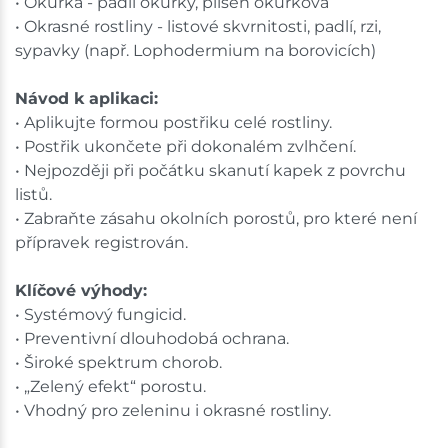
• Okurka - padlí okurky, plíseň okurková
• Okrasné rostliny - listové skvrnitosti, padlí, rzi,
sypavky (např. Lophodermium na borovicích)
Návod k aplikaci:
• Aplikujte formou postřiku celé rostliny.
• Postřik ukončete při dokonalém zvlhčení.
• Nejpozději při počátku skanutí kapek z povrchu
listů.
• Zabraňte zásahu okolních porostů, pro které není
přípravek registrován.
Klíčové výhody:
• Systémový fungicid.
• Preventivní dlouhodobá ochrana.
• Široké spektrum chorob.
• „Zelený efekt“ porostu.
• Vhodný pro zeleninu i okrasné rostliny.