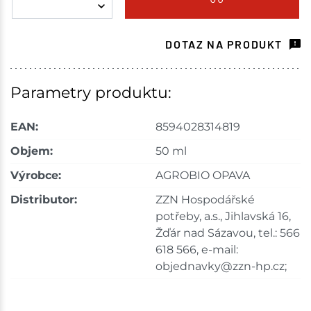
Havlíčkův Brod
5 ks
DOTAZ NA PRODUKT
Skladem na prodejně - doručení do 7 dnů
Tišnov
8 ks
Parametry produktu:
Skladem na prodejně - doručení do 7 dnů
EAN:
8594028314819
Skuteč
4 ks
Objem:
50 ml
Výrobce:
AGROBIO OPAVA
Skladem na prodejně - doručení do 7 dnů
Distributor:
ZZN Hospodářské
Velké Meziříčí
8 ks
potřeby, a.s., Jihlavská 16,
Žďár nad Sázavou, tel.: 566
Skladem na prodejně - doručení do 7 dnů
618 566, e-mail:
objednavky@zzn-hp.cz;
Bystřice
5 ks
Skladem na prodejně - doručení do 7 dnů