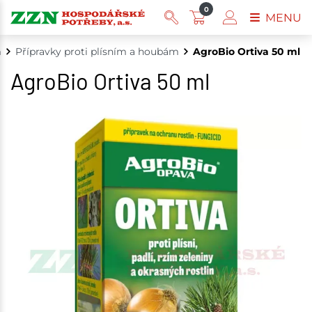
0
MENU
m
Přípravky proti plísním a houbám
AgroBio Ortiva 50 ml
AgroBio Ortiva 50 ml