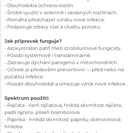
• Dlouhodobá ochrana rostlin.
• Široké využití v zelenině i okrasných rostlinách.
• Pomáhá předcházet vzniku nové infekce.
• Podporuje zdravý růst a vitalitu porostu.
Jak přípravek funguje?
• Azoxystrobin patří mezi strobilurinové fungicidy.
• Působí systémově i translaminárně.
• Zastavuje dýchání patogenů v mitochondriích.
• Účinek je především preventivní — před nebo na
počátku infekce.
• Působí dlouhodobě a omezuje vznik nové infekce.
Spektrum použití:
• Rajčata - čerň rajčatová, hnědá skvrnitost rajčete,
padlí rajčete, plíseň bramborová
• Paprika - hnědá skvrnitost papriky, sklerotiniová
hniloba