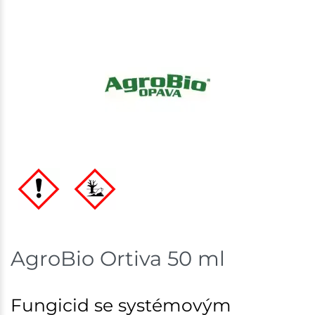
Nové Město
5 ks
Skladem na prodejně - doručení do 7 dnů
Velká Bíteš
2 ks
Skladem na prodejně - doručení do 7 dnů
Skladové množství na prodejnách je pouze orientační.
Ceny na prodejnách se mohou lišit od cen na e-
shopu.
AgroBio Ortiva 50 ml
Fungicid se systémovým