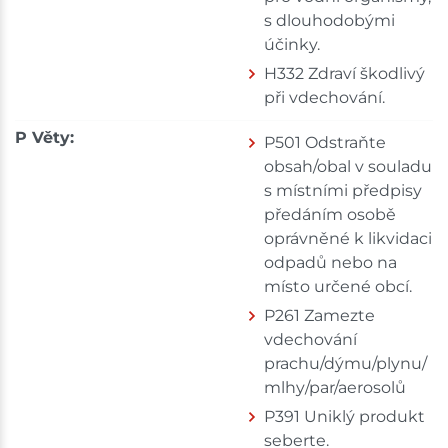
s dlouhodobými
účinky.
H332 Zdraví škodlivý
při vdechování.
P Věty:
P501 Odstraňte
obsah/obal v souladu
s místními předpisy
předáním osobě
oprávněné k likvidaci
odpadů nebo na
místo určené obcí.
P261 Zamezte
vdechování
prachu/dýmu/plynu/
mlhy/par/aerosolů
P391 Uniklý produkt
seberte.