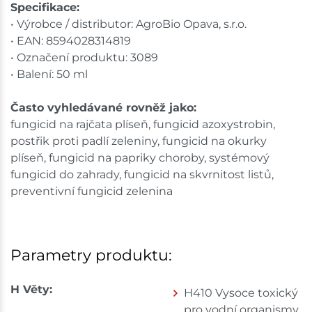
Specifikace:
• Výrobce / distributor: AgroBio Opava, s.r.o.
• EAN: 8594028314819
• Označení produktu: 3089
• Balení: 50 ml
Často vyhledávané rovněž jako:
fungicid na rajčata plíseň, fungicid azoxystrobin,
postřik proti padlí zeleniny, fungicid na okurky
plíseň, fungicid na papriky choroby, systémový
fungicid do zahrady, fungicid na skvrnitost listů,
preventivní fungicid zelenina
Parametry produktu:
H Věty:
H410 Vysoce toxický
pro vodní organismy,