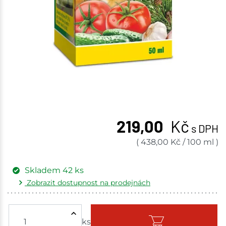
219,00
Kč
s DPH
(
438,00
Kč
/
100 ml
)
Skladem
42
ks
Zobrazit dostupnost na prodejnách
Žďár nad Sázavou
5 ks
ks
Skladem - ihned k odeslání