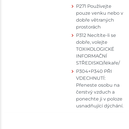
P271 Používejte
pouze venku nebo v
dobře větraných
prostorách
P312 Necítíte-li se
dobře, volejte
TOXIKOLOGICKÉ
INFORMAČNÍ
STŘEDISKO/lékaře/
P304+P340 PŘI
VDECHNUTÍ:
Přeneste osobu na
čerstvý vzduch a
ponechte ji v poloze
usnadňující dýchání.