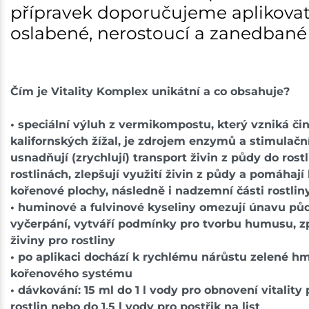
přípravek doporučujeme aplikova
oslabené, nerostoucí a zanedbané r
Čím je Vitality Komplex unikátní a co obsahuje?
• speciální výluh z vermikompostu, který vzniká či
kalifornských žížal, je zdrojem enzymů a stimulační
usnadňují (zrychlují) transport živin z půdy do rostl
rostlinách, zlepšují využití živin z půdy a pomáhají
kořenové plochy, následně i nadzemní části rostlin
• huminové a fulvinové kyseliny omezují únavu půdy
vyčerpání, vytváří podmínky pro tvorbu humusu, zp
živiny pro rostliny
• po aplikaci dochází k rychlému nárůstu zelené hm
kořenového systému
• dávkování: 15 ml do 1 l vody pro obnovení vitalit
rostlin nebo do 1,5 l vody pro postřik na list