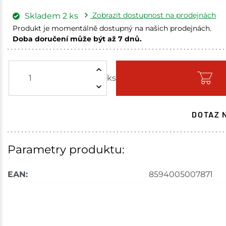
Zobrazit dostupnost na prodejnách
Skladem
2
ks
Produkt je momentálně dostupný na našich prodejnách.
Doba doručení může být až 7 dnů.
Skuteč
ks
Skladem na prodejně - doručení do 7 dnů
Skladové množství na prodejnách je pouze orientační.
Ceny na prodejnách se mohou lišit od cen na e-shopu.
DOTAZ 
Parametry produktu:
EAN:
8594005007871