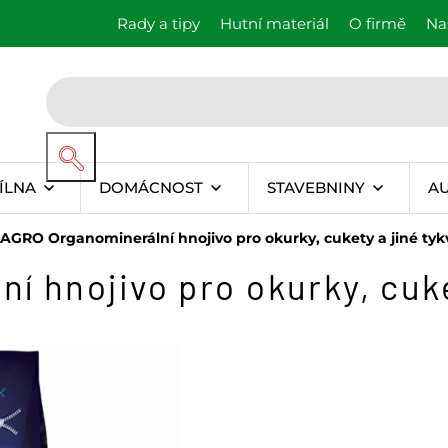
Rady a tipy
Hutní materiál
O firmě
Na
ÍLNA
DOMÁCNOST
STAVEBNINY
A
AGRO Organominerální hnojivo pro okurky, cukety a jiné tyk
 hnojivo pro okurky, cuket