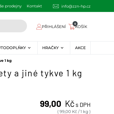
še prodejny
Kontakt
info@zzn-hp.cz
0
PŘIHLÁŠENÍ
KOŠÍK
UTODOPLŇKY
HRAČKY
AKCE
ve 1 kg
y a jiné tykve 1 kg
99,00
Kč
s DPH
(
99,00
Kč
/
1 kg
)