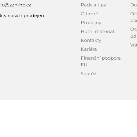
nfo@zzn-hp.cz
Rady a tipy
Do
O firmě
Ob
kty našich prodejen
po
Prodejny
Oc
Hutní materiál
úd
Kontakty
Vrá
Kariéra
Finanční podpora
EU
Soutěž