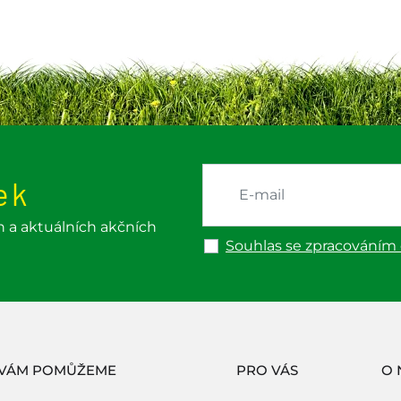
ek
h a aktuálních akčních
Souhlas se zpracováním
 VÁM POMŮŽEME
PRO VÁS
O 