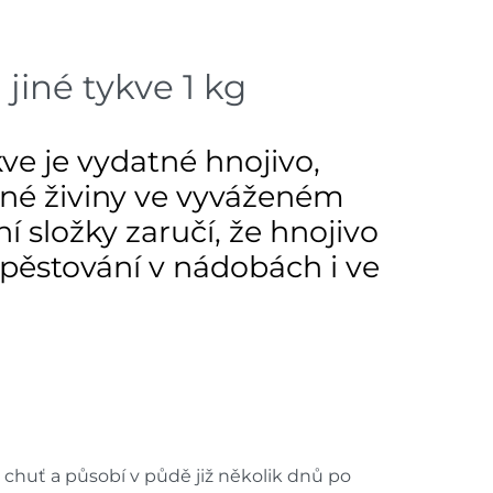
dem na prodejně - doručení do 7
7 ks
jiné tykve 1 kg
dem na prodejně - doručení do 7
8 ks
ve je vydatné hnojivo,
dem na prodejně - doručení do 7
12 ks
bné živiny ve vyváženém
složky zaručí, že hnojivo
ách je pouze orientační.
pěstování v nádobách i ve
u lišit od cen na e-shopu.
u chuť a působí v půdě již několik dnů po