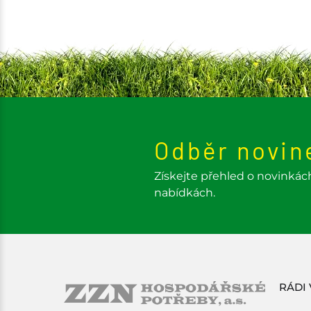
Odběr novin
Získejte přehled o novinkác
nabídkách.
RÁDI