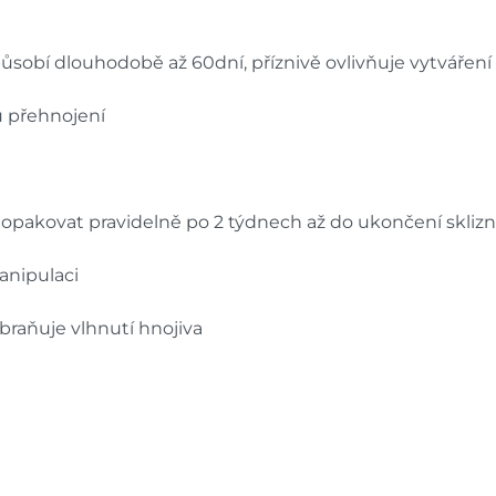
 působí dlouhodobě až 60dní, příznivě ovlivňuje vytvářen
u přehnojení
a, opakovat pravidelně po 2 týdnech až do ukončení skliz
anipulaci
abraňuje vlhnutí hnojiva