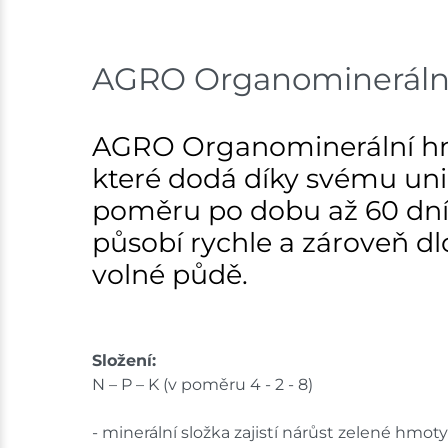
AGRO Organominerální h
AGRO Organominerální hnoji
které dodá díky svému uni
poměru po dobu až 60 dní.
působí rychle a zároveň d
volné půdě.
Složení:
N – P – K (v poměru 4 - 2 - 8)
- minerální složka zajistí nárůst zelené hmo