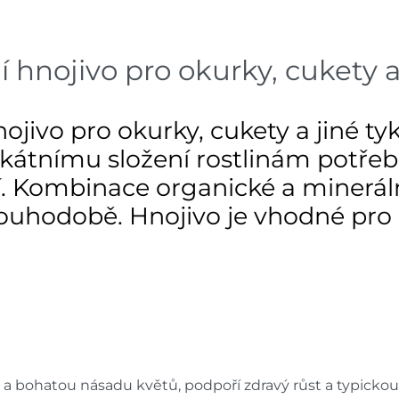
Skla
Mohelnice
dnů
nojivo pro okurky, cukety a 
Skla
Nové Město
dnů
vo pro okurky, cukety a jiné tyk
Skla
Velká Bíteš
dnů
kátnímu složení rostlinám potře
 Kombinace organické a minerální 
Skladové množství na prodejn
louhodobě. Hnojivo je vhodné pro 
Ceny na prodejnách se moho
ty a bohatou násadu květů, podpoří zdravý růst a typicko