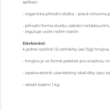
aplikaci
- organická přírodní složka – pravá rohovina
- přírodní forma dusíku zabrání nežádoucím
- reguluje vodní režim rostlin
Dávkování:
k jedné rostlině 1,5 odměrky (asi 15g) hnojiv
- hnojivo je ve formě peletek pro snadnou m
- opakovatelně uzavíratelný obal díky zipu z
- obsah balení: 1 kg