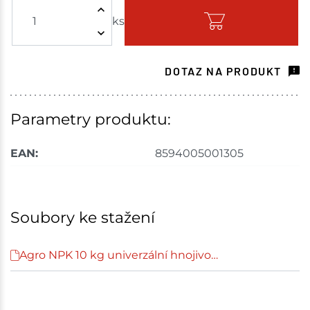
ks
Skladem - ihned k odeslání
Velké Meziříčí
3 ks
DOTAZ NA PRODUKT
Skladem na prodejně - doručení do 7 dnů
Mohelnice
7 ks
Parametry produktu:
Skladem na prodejně - doručení do 7 dnů
EAN:
8594005001305
Nové Město
24 ks
Skladem na prodejně - doručení do 7 dnů
Soubory ke stažení
Velká Bíteš
10 ks
Agro NPK 10 kg univerzální hnojivo…
Skladem na prodejně - doručení do 7 dnů
Choceň
1 ks