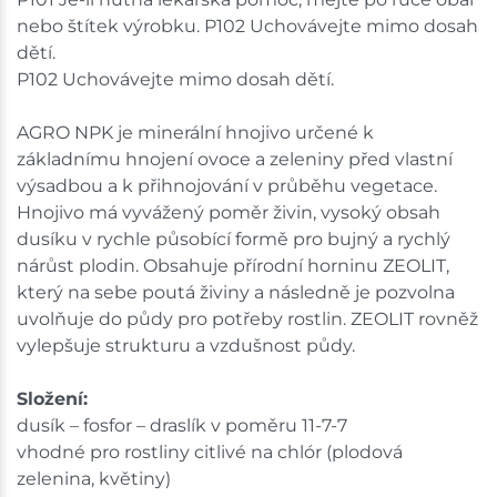
nebo štítek výrobku. P102 Uchovávejte mimo dosah
dětí.
P102 Uchovávejte mimo dosah dětí.
AGRO NPK je minerální hnojivo určené k
základnímu hnojení ovoce a zeleniny před vlastní
výsadbou a k přihnojování v průběhu vegetace.
Hnojivo má vyvážený poměr živin, vysoký obsah
dusíku v rychle působící formě pro bujný a rychlý
nárůst plodin. Obsahuje přírodní horninu ZEOLIT,
který na sebe poutá živiny a následně je pozvolna
uvolňuje do půdy pro potřeby rostlin. ZEOLIT rovněž
vylepšuje strukturu a vzdušnost půdy.
Složení:
dusík – fosfor – draslík v poměru 11-7-7
vhodné pro rostliny citlivé na chlór (plodová
zelenina, květiny)