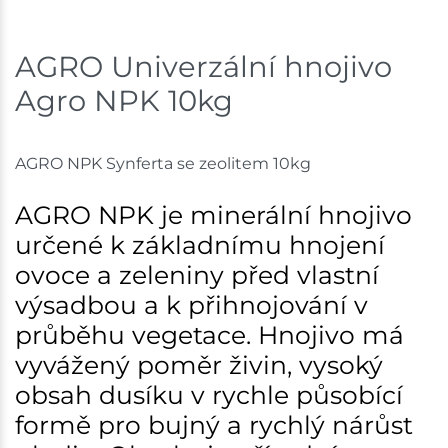
Skladem na prodejně - doručení do 7 dnů
AGRO Univerzální hnojivo
Havlíčkův Brod
8 ks
Agro NPK 10kg
Skladem na prodejně - doručení do 7 dnů
Tišnov
10 ks
AGRO NPK Synferta se zeolitem 10kg
Skladem na prodejně - doručení do 7 dnů
AGRO NPK je minerální hnojivo
určené k základnímu hnojení
Skuteč
7 ks
ovoce a zeleniny před vlastní
Skladem na prodejně - doručení do 7 dnů
výsadbou a k přihnojování v
průběhu vegetace. Hnojivo má
Skladové množství na prodejnách je pouze orientační.
Ceny na prodejnách se mohou lišit od cen na e-
vyvážený poměr živin, vysoký
shopu.
obsah dusíku v rychle působící
formě pro bujný a rychlý nárůst