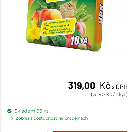
319,00
Kč
s DPH
(
31,90
Kč
/
1 kg
)
Skladem
95
ks
Zobrazit dostupnost na prodejnách
Žďár nad Sázavou
25 ks