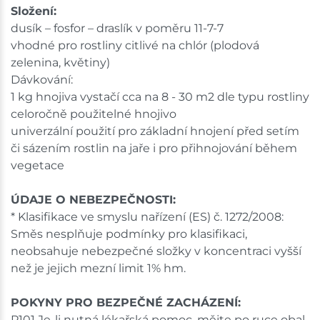
Složení:
dusík – fosfor – draslík v poměru 11-7-7
vhodné pro rostliny citlivé na chlór (plodová
zelenina, květiny)
Dávkování:
1 kg hnojiva vystačí cca na 8 - 30 m2 dle typu rostliny
celoročně použitelné hnojivo
univerzální použití pro základní hnojení před setím
či sázením rostlin na jaře i pro přihnojování během
vegetace
ÚDAJE O NEBEZPEČNOSTI:
* Klasifikace ve smyslu nařízení (ES) č. 1272/2008:
Směs nesplňuje podmínky pro klasifikaci,
neobsahuje nebezpečné složky v koncentraci vyšší
než je jejich mezní limit 1% hm.
POKYNY PRO BEZPEČNÉ ZACHÁZENÍ:
P101 Je-li nutná lékařská pomoc, mějte po ruce obal