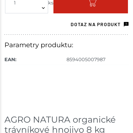
ks
Skladem - ihned k odeslání
Nové Město
3 ks
DOTAZ NA PRODUKT
Skladem na prodejně - doručení do 7 dnů
Havlíčkův Brod
2 ks
Parametry produktu:
Skladem na prodejně - doručení do 7 dnů
EAN:
8594005007987
Skladové množství na prodejnách je pouze orientační.
Ceny na prodejnách se mohou lišit od cen na e-
shopu.
AGRO NATURA organické
trávníkové hnojivo 8 kg