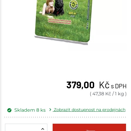
379,00
Kč
s DPH
(
47,38
Kč
/
1 kg
)
Zobrazit dostupnost na prodejnách
Skladem
8
ks
Žďár nad Sázavou
3 ks