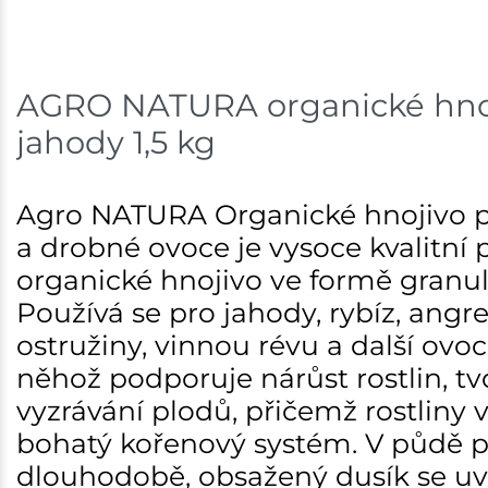
Tišnov
Skladem na prodejně - doručení do 7 dnů
AGRO NATURA organické hnoj
Skuteč
jahody 1,5 kg
Skladem na prodejně - doručení do 7 dnů
Havlíčkův Brod
Agro NATURA Organické hnojivo p
a drobné ovoce je vysoce kvalitní 
Skladem na prodejně - doručení do 7 dnů
organické hnojivo ve formě granul
Skladové množství na prodejnách je pouze orientační.
Používá se pro jahody, rybíz, angre
Ceny na prodejnách se mohou lišit od cen na e-shopu.
ostružiny, vinnou révu a další ovoc
něhož podporuje nárůst rostlin, tv
vyzrávání plodů, přičemž rostliny v
bohatý kořenový systém. V půdě 
dlouhodobě, obsažený dusík se uv