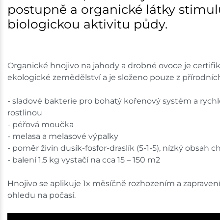
postupně a organické látky stimul
biologickou aktivitu půdy.
Organické hnojivo na jahody a drobné ovoce je certifi
ekologické zemědělství a je složeno pouze z přírodních
- sladové bakterie pro bohatý kořenový systém a rychle
rostlinou
- péřová moučka
- melasa a melasové výpalky
- poměr živin dusík-fosfor-draslík (5-1-5), nízký obsah c
- balení 1,5 kg vystačí na cca 15 – 150 m2
Hnojivo se aplikuje 1x měsíčně rozhozením a zapraven
ohledu na počasí.