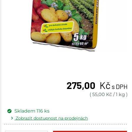
275,00
Kč
s DPH
(
55,00
Kč
/
1 kg
)
Skladem
116
ks
Zobrazit dostupnost na prodejnách
Žďár nad Sázavou
14 ks