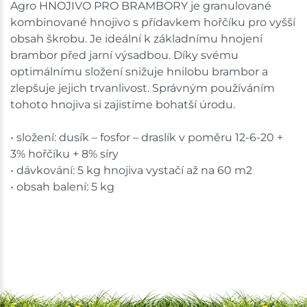
Agro HNOJIVO PRO BRAMBORY je granulované
Skladem na prodejně - doručení do 7 dnů
kombinované hnojivo s přídavkem hořčíku pro vyšší
obsah škrobu. Je ideální k základnímu hnojení
Choceň
2 ks
brambor před jarní výsadbou. Díky svému
optimálnímu složení snižuje hnilobu brambor a
Skladem na prodejně - doručení do 7 dnů
zlepšuje jejich trvanlivost. Správným používáním
tohoto hnojiva si zajistíme bohatší úrodu.
Havlíčkův Brod
3 ks
Skladem na prodejně - doručení do 7 dnů
• složení: dusík – fosfor – draslík v poměru 12-6-20 +
3% hořčíku + 8% síry
Tišnov
7 ks
• dávkování: 5 kg hnojiva vystačí až na 60 m2
• obsah balení: 5 kg
Skladem na prodejně - doručení do 7 dnů
Skuteč
2 ks
Skladem na prodejně - doručení do 7 dnů
Skladové množství na prodejnách je pouze orientační.
Ceny na prodejnách se mohou lišit od cen na e-