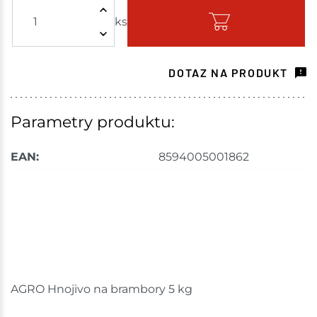
ks
Skladem - ihned k odeslání
Velké Meziříčí
16 ks
DOTAZ NA PRODUKT
Skladem na prodejně - doručení do 7 dnů
Bystřice
51 ks
Parametry produktu:
Skladem na prodejně - doručení do 7 dnů
EAN:
8594005001862
Mohelnice
7 ks
Skladem na prodejně - doručení do 7 dnů
Nové Město
12 ks
Skladem na prodejně - doručení do 7 dnů
AGRO Hnojivo na brambory 5 kg
Velká Bíteš
2 ks