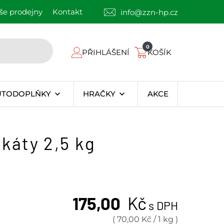
še prodejny
Kontakt
info@zzn-hp.cz
0
PŘIHLÁŠENÍ
KOŠÍK
UTODOPLŇKY
HRAČKY
AKCE
káty 2,5 kg
175,00
Kč
s DPH
(
70,00
Kč
/
1 kg
)