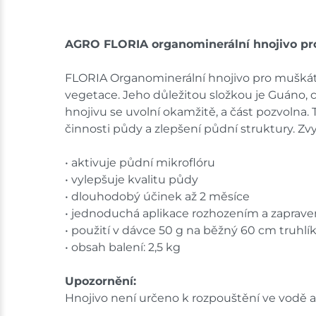
AGRO FLORIA organominerální hnojivo pr
FLORIA Organominerální hnojivo pro muškát
vegetace. Jeho důležitou složkou je Guáno, c
hnojivu se uvolní okamžitě, a část pozvolna. T
činnosti půdy a zlepšení půdní struktury. Zv
• aktivuje půdní mikroflóru
• vylepšuje kvalitu půdy
• dlouhodobý účinek až 2 měsíce
• jednoduchá aplikace rozhozením a zaprav
• použití v dávce 50 g na běžný 60 cm truhlí
• obsah balení: 2,5 kg
Upozornění:
Hnojivo není určeno k rozpouštění ve vodě a 