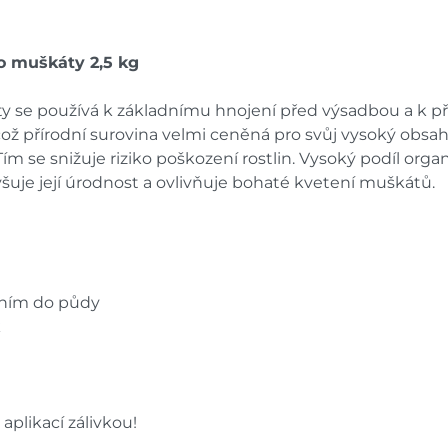
Skla
Nové Město
dnů
o muškáty 2,5 kg
Skladové množství na prodejn
y se používá k základnímu hnojení před výsadbou a k 
Ceny na prodejnách se moho
ož přírodní surovina velmi ceněná pro svůj vysoký obsah f
ím se snižuje riziko poškození rostlin. Vysoký podíl orga
yšuje její úrodnost a ovlivňuje bohaté kvetení muškátů.
ením do půdy
k
aplikací zálivkou!