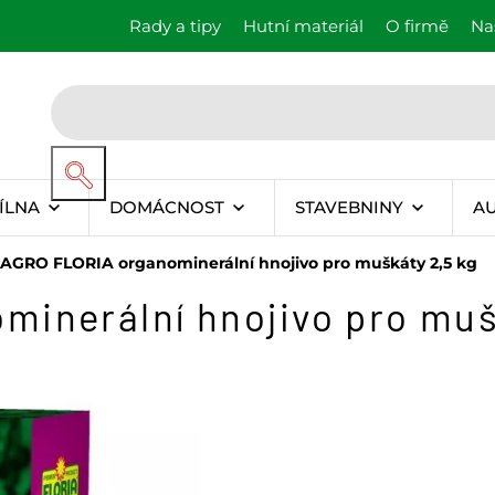
Rady a tipy
Hutní materiál
O firmě
Na
ÍLNA
DOMÁCNOST
STAVEBNINY
A
AGRO FLORIA organominerální hnojivo pro muškáty 2,5 kg
inerální hnojivo pro muš