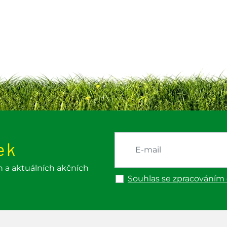
ek
h a aktuálních akčních
Souhlas se zpracováním