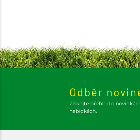
Odběr novin
Získejte přehled o novinkác
nabídkách.