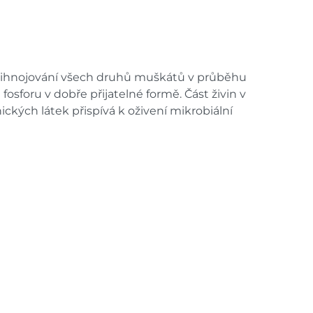
dem na prodejně - doručení do 7
5 ks
ách je pouze orientační.
přihnojování všech druhů muškátů v průběhu
u lišit od cen na e-shopu.
osforu v dobře přijatelné formě. Část živin v
nických látek přispívá k oživení mikrobiální