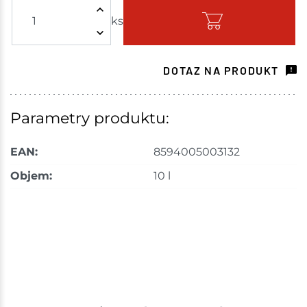
ks
Skladem - ihned k odeslání
Havlíčkův Brod
27 ks
DOTAZ NA PRODUKT
Skladem na prodejně - doručení do 7 dnů
Velké Meziříčí
42 ks
Parametry produktu:
Skladem na prodejně - doručení do 7 dnů
EAN:
8594005003132
Skladové množství na prodejnách je pouze orientační.
Objem:
10 l
Ceny na prodejnách se mohou lišit od cen na e-
shopu.