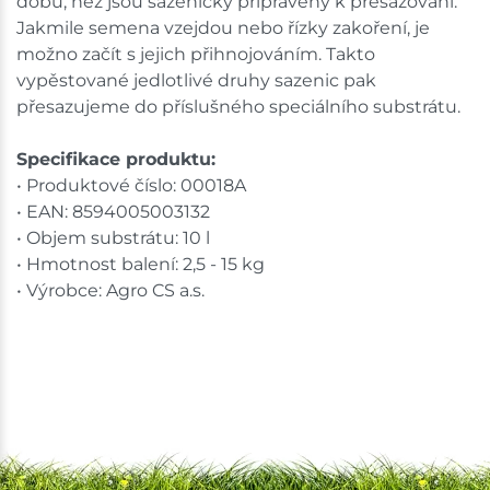
dobu, než jsou sazeničky připraveny k přesazování.
Jakmile semena vzejdou nebo řízky zakoření, je
možno začít s jejich přihnojováním. Takto
vypěstované jedlotlivé druhy sazenic pak
přesazujeme do příslušného speciálního substrátu.
Specifikace produktu:
• Produktové číslo: 00018A
• EAN: 8594005003132
• Objem substrátu: 10 l
• Hmotnost balení: 2,5 - 15 kg
• Výrobce: Agro CS a.s.