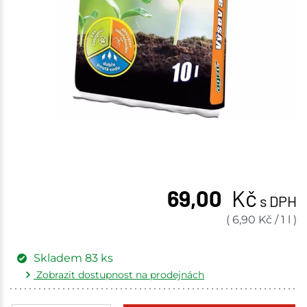
69,00
Kč
s DPH
(
6,90
Kč
/
1 l
)
Skladem
83
ks
Zobrazit dostupnost na prodejnách
Žďár nad Sázavou
14 ks