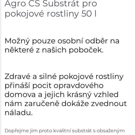
Agro CS Substrát pro
Skladem na prodejně - doručení do 7 dnů
pokojové rostliny 50 l
Bystřice
59 ks
Skladem na prodejně - doručení do 7 dnů
Možný pouze osobní odběr na
Mohelnice
3 ks
některé z našich poboček.
Skladem na prodejně - doručení do 7 dnů
Nové Město
15 ks
Zdravé a silné pokojové rostliny
přináší pocit opravdového
Skladem na prodejně - doručení do 7 dnů
domova a jejich krásný vzhled
Velká Bíteš
13 ks
nám zaručeně dokáže zvednout
náladu.
Skladem na prodejně - doručení do 7 dnů
Skladové množství na prodejnách je pouze orientační.
Dopřejme jim proto kvalitní substrát s obsaženým
Ceny na prodejnách se mohou lišit od cen na e-