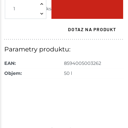
ks
Skladem - ihned k odeslání
Choceň
7 ks
DOTAZ NA PRODUKT
Skladem na prodejně - doručení do 7 dnů
Havlíčkův Brod
44 ks
Parametry produktu:
Skladem na prodejně - doručení do 7 dnů
EAN:
8594005003262
Tišnov
36 ks
Objem:
50 l
Skladem na prodejně - doručení do 7 dnů
Skuteč
20 ks
Skladem na prodejně - doručení do 7 dnů
Velké Meziříčí
74 ks