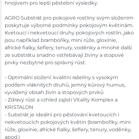
hnojivem pro lepší pěstební výsledky.
shopu.
AGRO Substrát pro pokojové rostliny svým složením
poskytuje výborné podmínky pokojovým květinám.
Kvetoucí i nekvetoucí druhy pokojových rostlin, jako
jsou například bramboříky, mini růže, gloxínie,
africké fialky, šeflery, tenury, voděnky a mnohé další
ze substrátu snadno vstřebávají živiny a stopové
prvky nezbytné pro správný růst.
- Optimální složení: kvalitní rašeliny s vysokým
podílem vláknitých druhů, jemný kůrový humus,
vyvážený obsah živin a stopových prvků
- Zdravý růst a vzhled zajistí Vitality Komplex a
KRISTALON
- Substrát je ideální pro pěstování kvetoucích i
nekvetoucích pokojových květin (bramboříky, mini
růže, gloxínie, africké fialky, šeflery, tenury, voděnky,
apod.)