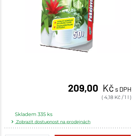
209,00
Kč
s DPH
(
4,18
Kč
/
1 l
)
Skladem
335
ks
Zobrazit dostupnost na prodejnách
Žďár nad Sázavou
64 ks