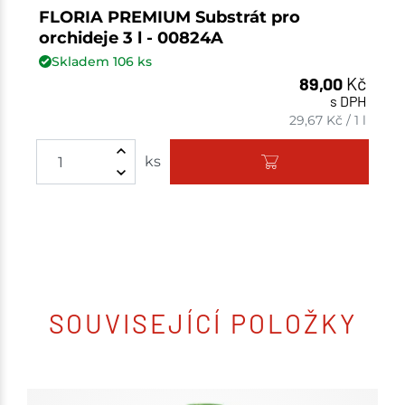
FLORIA PREMIUM Substrát pro
orchideje 3 l - 00824A
Skladem
106
ks
89,00
Kč
s DPH
29,67
Kč
/
1 l
ks
SOUVISEJÍCÍ POLOŽKY