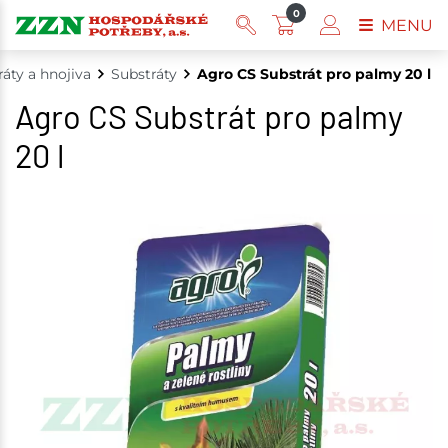
0
MENU
áty a hnojiva
Substráty
Agro CS Substrát pro palmy 20 l
Agro CS Substrát pro palmy
20 l