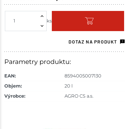
Choceň
1 ks
ks
Skladem na prodejně - doručení do 7 dnů
Havlíčkův Brod
10 ks
DOTAZ NA PRODUKT
Skladem na prodejně - doručení do 7 dnů
Skuteč
3 ks
Parametry produktu:
Skladem na prodejně - doručení do 7 dnů
EAN:
8594005007130
Velké Meziříčí
12 ks
Objem:
20 l
Výrobce:
AGRO CS a.s.
Skladem na prodejně - doručení do 7 dnů
Bystřice
17 ks
Skladem na prodejně - doručení do 7 dnů