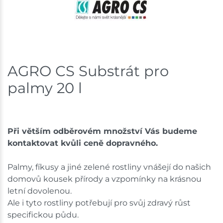
Mohelnice
8 ks
Skladem na prodejně - doručení do 7 dnů
Nové Město
5 ks
AGRO CS Substrát pro
Skladem na prodejně - doručení do 7 dnů
palmy 20 l
Velká Bíteš
12 ks
Skladem na prodejně - doručení do 7 dnů
Při větším odběrovém množství Vás budeme
kontaktovat kvůli ceně dopravného.
Skladové množství na prodejnách je pouze orientační.
Ceny na prodejnách se mohou lišit od cen na e-
shopu.
Palmy, fíkusy a jiné zelené rostliny vnášejí do našich
domovů kousek přírody a vzpomínky na krásnou
letní dovolenou.
Ale i tyto rostliny potřebují pro svůj zdravý růst
specifickou půdu.