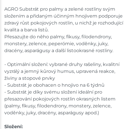
AGRO Substrát pro palmy a zelené rostliny svým
složením a přidaným účinným hnojivem podporuje
zdravý růst pokojových rostlin, u nichž je rozhodující
kvalita a barva listů.
Přesazujte do něho palmy, fíkusy, filodendrony,
monstery, zelence, peperómie, voděnky, juky,
dracény, asparágusy a další listookrasné rostliny.
- Optimální složení: vybrané druhy rašeliny, kvalitní
vyzrálý a jemný kůrový humus, upravená reakce,
živiny a stopové prvky
- Substrát je obohacen o hnojivo na 6 týdnů
- Substrát je díky svému složení ideální pro
přesazování pokojových rostlin okrasných listem
(palmy, fíkusy, filodendrony, monstery, zelence,
voděnky, juky, dracény, asparágusy apod.)
Složení: